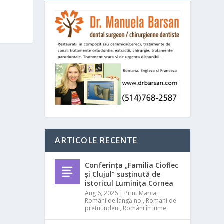
ARTICOLE RECENTE
Conferința „Familia Cioflec
și Clujul” susținută de
istoricul Luminița Cornea
Aug 6, 2026
|
Print Marca
,
Români de langă noi
,
Romani de
pretutindeni
,
Români în lume