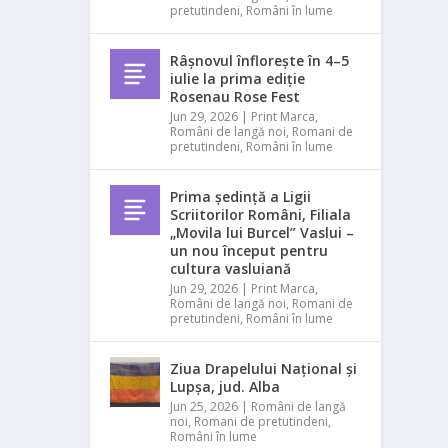
pretutindeni
,
Români în lume
Râșnovul înflorește în 4–5
iulie la prima ediție
Rosenau Rose Fest
Jun 29, 2026
|
Print Marca
,
Români de langă noi
,
Romani de
pretutindeni
,
Români în lume
Prima ședință a Ligii
Scriitorilor Români, Filiala
„Movila lui Burcel” Vaslui –
un nou început pentru
cultura vasluiană
Jun 29, 2026
|
Print Marca
,
Români de langă noi
,
Romani de
pretutindeni
,
Români în lume
Ziua Drapelului Național și
Lupșa, jud. Alba
Jun 25, 2026
|
Români de langă
noi
,
Romani de pretutindeni
,
Români în lume