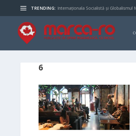
TRENDING:
Internaționala Socialistă și Globalismul 
C
6