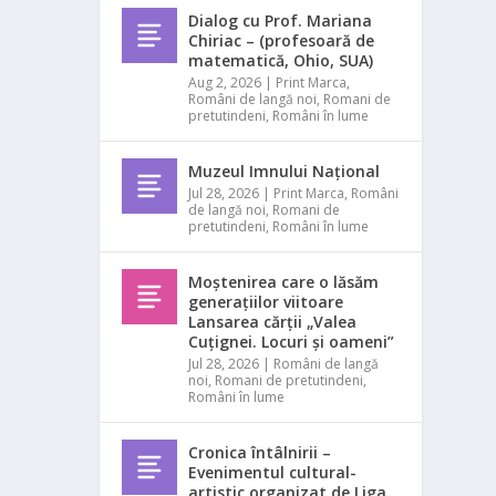
Dialog cu Prof. Mariana
Chiriac – (profesoară de
matematică, Ohio, SUA)
Aug 2, 2026
|
Print Marca
,
Români de langă noi
,
Romani de
pretutindeni
,
Români în lume
Muzeul Imnului Național
Jul 28, 2026
|
Print Marca
,
Români
de langă noi
,
Romani de
pretutindeni
,
Români în lume
Moștenirea care o lăsăm
generațiilor viitoare
Lansarea cărții „Valea
Cuțignei. Locuri și oameni”
Jul 28, 2026
|
Români de langă
noi
,
Romani de pretutindeni
,
Români în lume
Cronica întâlnirii –
Evenimentul cultural-
artistic organizat de Liga