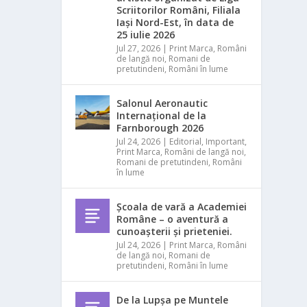
Scriitorilor Români, Filiala
Iași Nord-Est, în data de
25 iulie 2026
Jul 27, 2026
|
Print Marca
,
Români
de langă noi
,
Romani de
pretutindeni
,
Români în lume
Salonul Aeronautic
Internațional de la
Farnborough 2026
Jul 24, 2026
|
Editorial
,
Important
,
Print Marca
,
Români de langă noi
,
Romani de pretutindeni
,
Români
în lume
Școala de vară a Academiei
Române – o aventură a
cunoașterii și prieteniei.
Jul 24, 2026
|
Print Marca
,
Români
de langă noi
,
Romani de
pretutindeni
,
Români în lume
De la Lupșa pe Muntele