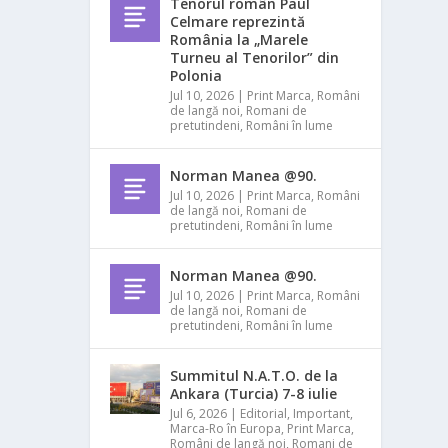
Tenorul român Paul
Celmare reprezintă
România la „Marele
Turneu al Tenorilor” din
Polonia
Jul 10, 2026
|
Print Marca
,
Români
de langă noi
,
Romani de
pretutindeni
,
Români în lume
Norman Manea @90.
Jul 10, 2026
|
Print Marca
,
Români
de langă noi
,
Romani de
pretutindeni
,
Români în lume
Norman Manea @90.
Jul 10, 2026
|
Print Marca
,
Români
de langă noi
,
Romani de
pretutindeni
,
Români în lume
Summitul N.A.T.O. de la
Ankara (Turcia) 7-8 iulie
Jul 6, 2026
|
Editorial
,
Important
,
Marca-Ro în Europa
,
Print Marca
,
Români de langă noi
,
Romani de