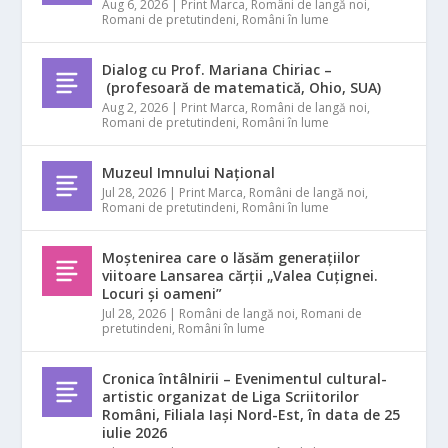
Aug 6, 2026
|
Print Marca
,
Români de langă noi
,
Romani de pretutindeni
,
Români în lume
Dialog cu Prof. Mariana Chiriac –
(profesoară de matematică, Ohio, SUA)
Aug 2, 2026
|
Print Marca
,
Români de langă noi
,
Romani de pretutindeni
,
Români în lume
Muzeul Imnului Național
Jul 28, 2026
|
Print Marca
,
Români de langă noi
,
Romani de pretutindeni
,
Români în lume
Moștenirea care o lăsăm generațiilor
viitoare Lansarea cărții „Valea Cuțignei.
Locuri și oameni”
Jul 28, 2026
|
Români de langă noi
,
Romani de
pretutindeni
,
Români în lume
Cronica întâlnirii – Evenimentul cultural-
artistic organizat de Liga Scriitorilor
Români, Filiala Iași Nord-Est, în data de 25
iulie 2026