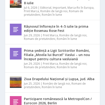
8 iulie
Jul 6, 2026
|
Editorial
,
Important
,
Marca-Ro în Europa
,
Print Marca
,
Români de langă noi
,
Romani de
pretutindeni
,
Români în lume
Râșnovul înflorește în 4–5 iulie la prima
ediție Rosenau Rose Fest
Jun 29, 2026
|
Print Marca
,
Români de langă noi
,
Romani de pretutindeni
,
Români în lume
Prima ședință a Ligii Scriitorilor Români,
Filiala „Movila lui Burcel” Vaslui – un nou
început pentru cultura vasluiană
Jun 29, 2026
|
Print Marca
,
Români de langă noi
,
Romani de pretutindeni
,
Români în lume
Ziua Drapelului Național și Lupșa, jud. Alba
Jun 25, 2026
|
Români de langă noi
,
Romani de
pretutindeni
,
Români în lume
Participare românească la MetropolCon /
Eurocon 2026, Berlin