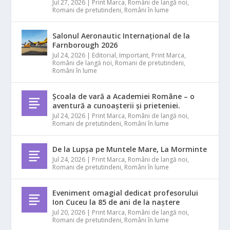
Jul 27, 2026
|
Print Marca
,
Români de langă noi
,
Romani de pretutindeni
,
Români în lume
Salonul Aeronautic Internațional de la
Farnborough 2026
Jul 24, 2026
|
Editorial
,
Important
,
Print Marca
,
Români de langă noi
,
Romani de pretutindeni
,
Români în lume
Școala de vară a Academiei Române – o
aventură a cunoașterii și prieteniei.
Jul 24, 2026
|
Print Marca
,
Români de langă noi
,
Romani de pretutindeni
,
Români în lume
De la Lupșa pe Muntele Mare, La Morminte
Jul 24, 2026
|
Print Marca
,
Români de langă noi
,
Romani de pretutindeni
,
Români în lume
Eveniment omagial dedicat profesorului
Ion Cuceu la 85 de ani de la naștere
Jul 20, 2026
|
Print Marca
,
Români de langă noi
,
Romani de pretutindeni
,
Români în lume