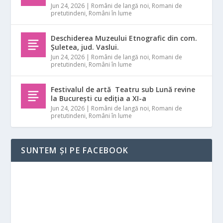
Jun 24, 2026
|
Români de langă noi
,
Romani de
pretutindeni
,
Români în lume
Deschiderea Muzeului Etnografic din com.
Șuletea, jud. Vaslui.
Jun 24, 2026
|
Români de langă noi
,
Romani de
pretutindeni
,
Români în lume
Festivalul de artă Teatru sub Lună revine
la București cu ediția a XI-a
Jun 24, 2026
|
Români de langă noi
,
Romani de
pretutindeni
,
Români în lume
SUNTEM ȘI PE FACEBOOK