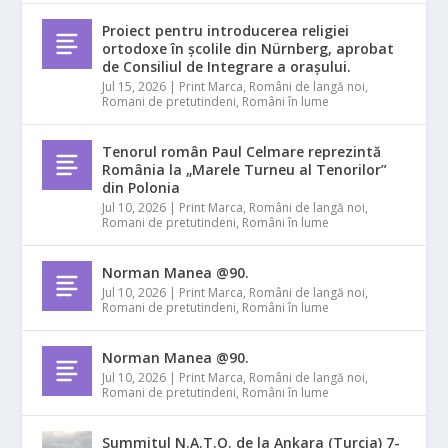
Proiect pentru introducerea religiei
ortodoxe în școlile din Nürnberg, aprobat
de Consiliul de Integrare a orașului.
Jul 15, 2026
|
Print Marca
,
Români de langă noi
,
Romani de pretutindeni
,
Români în lume
Tenorul român Paul Celmare reprezintă
România la „Marele Turneu al Tenorilor”
din Polonia
Jul 10, 2026
|
Print Marca
,
Români de langă noi
,
Romani de pretutindeni
,
Români în lume
Norman Manea @90.
Jul 10, 2026
|
Print Marca
,
Români de langă noi
,
Romani de pretutindeni
,
Români în lume
Norman Manea @90.
Jul 10, 2026
|
Print Marca
,
Români de langă noi
,
Romani de pretutindeni
,
Români în lume
Summitul N.A.T.O. de la Ankara (Turcia) 7-