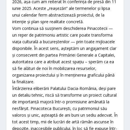
2026, așa cum am reiterat în conferința de presă din 11
iunie 2025. Aceste „reașezări” ale termenelor și lipsa
unui calendar ferm abstractizează proiectul, de la
intenție și plan spre realitate concretă.
Vom continua să susținem deschiderea Pinacotecii —
un reper de patrimoniu artistic care poate transforma
viața culturală a bucureștenilor — prin toate mijloacele
disponibile. În acest sens, așteptăm un angajament clar
și consecvent din partea Primăriei Generale a Capitalei,
autoritatea care a atribuit acest spațiu – sperăm ca ea
să fie alături de noi în mobilizarea resurselor,
organizarea proiectului și în menținerea graficului până
la finalizare.
Întârzierea eliberării Palatului Dacia-România, deși pare
un detaliu tehnic, riscă să transforme un proiect cultural
de importanță majoră într-o promisiune amânată la
nesfârșit. Pinacoteca București, cu patrimoniul său
valoros și unic, așteaptă de ani buni un sediu adecvat. În
tot acest timp, mii de lucrări de artă rămân ascunse în
depozite, inaccesibile publicului, în loc să fie expuse într-