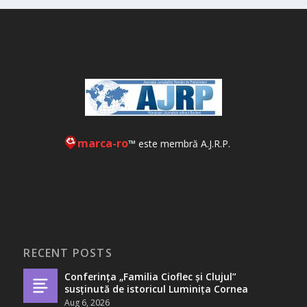
marca-ro
™ este membră A.J.R.P.
RECENT POSTS
Conferința „Familia Cioflec și Clujul”
susținută de istoricul Luminița Cornea
Aug 6, 2026