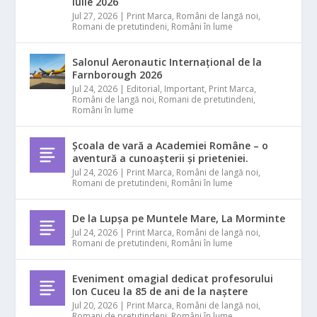
iulie 2026
Jul 27, 2026
|
Print Marca
,
Români de langă noi
,
Romani de pretutindeni
,
Români în lume
Salonul Aeronautic Internațional de la
Farnborough 2026
Jul 24, 2026
|
Editorial
,
Important
,
Print Marca
,
Români de langă noi
,
Romani de pretutindeni
,
Români în lume
Școala de vară a Academiei Române – o
aventură a cunoașterii și prieteniei.
Jul 24, 2026
|
Print Marca
,
Români de langă noi
,
Romani de pretutindeni
,
Români în lume
De la Lupșa pe Muntele Mare, La Morminte
Jul 24, 2026
|
Print Marca
,
Români de langă noi
,
Romani de pretutindeni
,
Români în lume
Eveniment omagial dedicat profesorului
Ion Cuceu la 85 de ani de la naștere
Jul 20, 2026
|
Print Marca
,
Români de langă noi
,
Romani de pretutindeni
,
Români în lume