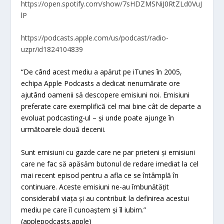
https://open.spotify.com/show/7sHDZMSNiJ0RtZLd0VuJ
lP
https://podcasts.apple.com/us/podcast/radio-
uzpr/id1824104839
“De când acest mediu a apărut pe iTunes în 2005,
echipa Apple Podcasts a dedicat nenumărate ore
ajutând oamenii să descopere emisiuni noi. Emisiuni
preferate care exemplifică cel mai bine cât de departe a
evoluat podcasting-ul – și unde poate ajunge în
următoarele două decenii.
Sunt emisiuni cu gazde care ne par prieteni și emisiuni
care ne fac să apăsăm butonul de redare imediat la cel
mai recent episod pentru a afla ce se întâmplă în
continuare. Aceste emisiuni ne-au îmbunătățit
considerabil viața și au contribuit la definirea acestui
mediu pe care îl cunoaștem și îl iubim.”
(applepodcasts.apple)