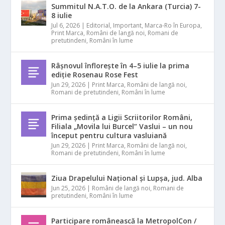
Summitul N.A.T.O. de la Ankara (Turcia) 7-
8 iulie
Jul 6, 2026
|
Editorial
,
Important
,
Marca-Ro în Europa
,
Print Marca
,
Români de langă noi
,
Romani de
pretutindeni
,
Români în lume
Râșnovul înflorește în 4–5 iulie la prima
ediție Rosenau Rose Fest
Jun 29, 2026
|
Print Marca
,
Români de langă noi
,
Romani de pretutindeni
,
Români în lume
Prima ședință a Ligii Scriitorilor Români,
Filiala „Movila lui Burcel” Vaslui – un nou
început pentru cultura vasluiană
Jun 29, 2026
|
Print Marca
,
Români de langă noi
,
Romani de pretutindeni
,
Români în lume
Ziua Drapelului Național și Lupșa, jud. Alba
Jun 25, 2026
|
Români de langă noi
,
Romani de
pretutindeni
,
Români în lume
Participare românească la MetropolCon /