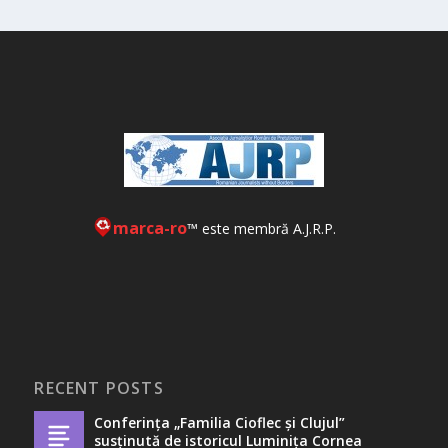
marca-ro
™ este membră A.J.R.P.
RECENT POSTS
Conferința „Familia Cioflec și Clujul”
susținută de istoricul Luminița Cornea