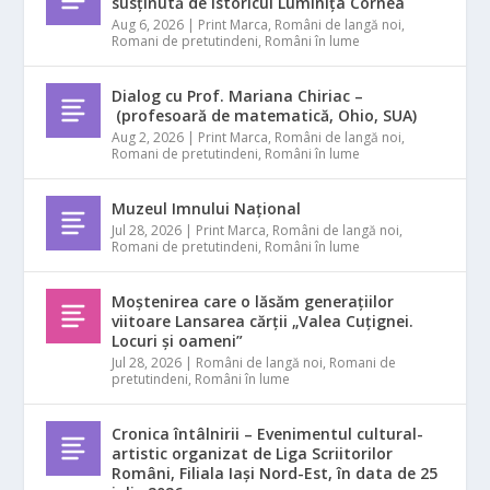
susținută de istoricul Luminița Cornea
Aug 6, 2026
|
Print Marca
,
Români de langă noi
,
Romani de pretutindeni
,
Români în lume
Dialog cu Prof. Mariana Chiriac –
(profesoară de matematică, Ohio, SUA)
Aug 2, 2026
|
Print Marca
,
Români de langă noi
,
Romani de pretutindeni
,
Români în lume
Muzeul Imnului Național
Jul 28, 2026
|
Print Marca
,
Români de langă noi
,
Romani de pretutindeni
,
Români în lume
Moștenirea care o lăsăm generațiilor
viitoare Lansarea cărții „Valea Cuțignei.
Locuri și oameni”
Jul 28, 2026
|
Români de langă noi
,
Romani de
pretutindeni
,
Români în lume
Cronica întâlnirii – Evenimentul cultural-
artistic organizat de Liga Scriitorilor
Români, Filiala Iași Nord-Est, în data de 25