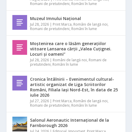
Romani de pretutindeni
,
Români în lume
Muzeul Imnului Național
Jul 28, 2026
|
Print Marca
,
Români de langă noi
,
Romani de pretutindeni
,
Români în lume
Moștenirea care o lăsăm generațiilor
viitoare Lansarea cărții „Valea Cuțignei.
Locuri și oameni”
Jul 28, 2026
|
Români de langă noi
,
Romani de
pretutindeni
,
Români în lume
Cronica întâlnirii – Evenimentul cultural-
artistic organizat de Liga Scriitorilor
Români, Filiala Iași Nord-Est, în data de 25
iulie 2026
Jul 27, 2026
|
Print Marca
,
Români de langă noi
,
Romani de pretutindeni
,
Români în lume
Salonul Aeronautic Internațional de la
Farnborough 2026
Jul 24, 2026
|
Editorial
,
Important
,
Print Marca
,