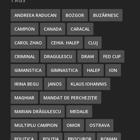
TAGS
ANDREEA RADUCAN
BOZGOR
BUZĂRNESC
CAMPION
CANADA
CARACAL
CAROL ZHAO
CEHIA. HALEP
CLUJ
CRIMINAL
DRAGULESCU
DRAW
FED CUP
GIMANSTICA
GIMNASTICA
HALEP
ION
IRINA BEGU
JANOS
KLAUS IOHANNIS
MAGHIAR
MANDAT DE PERCHEZIȚIE
MARIAN DRĂGULESCU
MEDALIE
MULTIPLU CAMPION
OMOR
OSTRAVA
POLITICA
POLIȚIA
PROCUROR
ROMAN