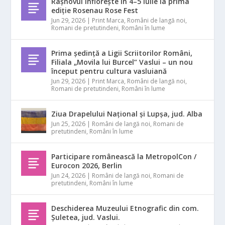
Râșnovul înflorește în 4–5 iulie la prima
ediție Rosenau Rose Fest
Jun 29, 2026
|
Print Marca
,
Români de langă noi
,
Romani de pretutindeni
,
Români în lume
Prima ședință a Ligii Scriitorilor Români,
Filiala „Movila lui Burcel” Vaslui – un nou
început pentru cultura vasluiană
Jun 29, 2026
|
Print Marca
,
Români de langă noi
,
Romani de pretutindeni
,
Români în lume
Ziua Drapelului Național și Lupșa, jud. Alba
Jun 25, 2026
|
Români de langă noi
,
Romani de
pretutindeni
,
Români în lume
Participare românească la MetropolCon /
Eurocon 2026, Berlin
Jun 24, 2026
|
Români de langă noi
,
Romani de
pretutindeni
,
Români în lume
Deschiderea Muzeului Etnografic din com.
Șuletea, jud. Vaslui.