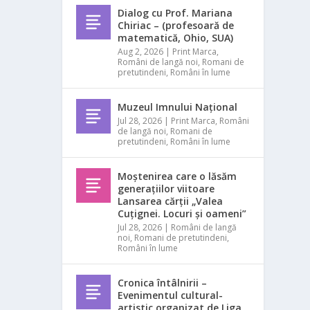
Dialog cu Prof. Mariana
Chiriac – (profesoară de
matematică, Ohio, SUA)
Aug 2, 2026
|
Print Marca
,
Români de langă noi
,
Romani de
pretutindeni
,
Români în lume
Muzeul Imnului Național
Jul 28, 2026
|
Print Marca
,
Români
de langă noi
,
Romani de
pretutindeni
,
Români în lume
Moștenirea care o lăsăm
generațiilor viitoare
Lansarea cărții „Valea
Cuțignei. Locuri și oameni”
Jul 28, 2026
|
Români de langă
noi
,
Romani de pretutindeni
,
Români în lume
Cronica întâlnirii –
Evenimentul cultural-
artistic organizat de Liga