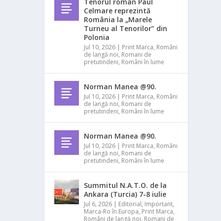
Tenorul român Paul
Celmare reprezintă
România la „Marele
Turneu al Tenorilor” din
Polonia
Jul 10, 2026
|
Print Marca
,
Români
de langă noi
,
Romani de
pretutindeni
,
Români în lume
Norman Manea @90.
Jul 10, 2026
|
Print Marca
,
Români
de langă noi
,
Romani de
pretutindeni
,
Români în lume
Norman Manea @90.
Jul 10, 2026
|
Print Marca
,
Români
de langă noi
,
Romani de
pretutindeni
,
Români în lume
Summitul N.A.T.O. de la
Ankara (Turcia) 7-8 iulie
Jul 6, 2026
|
Editorial
,
Important
,
Marca-Ro în Europa
,
Print Marca
,
Români de langă noi
,
Romani de