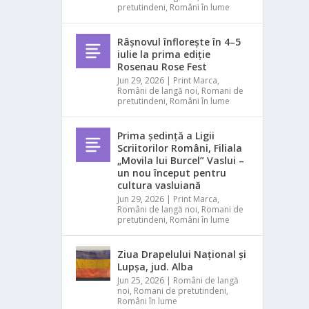
pretutindeni
,
Români în lume
Râșnovul înflorește în 4–5
iulie la prima ediție
Rosenau Rose Fest
Jun 29, 2026
|
Print Marca
,
Români de langă noi
,
Romani de
pretutindeni
,
Români în lume
Prima ședință a Ligii
Scriitorilor Români, Filiala
„Movila lui Burcel” Vaslui –
un nou început pentru
cultura vasluiană
Jun 29, 2026
|
Print Marca
,
Români de langă noi
,
Romani de
pretutindeni
,
Români în lume
Ziua Drapelului Național și
Lupșa, jud. Alba
Jun 25, 2026
|
Români de langă
noi
,
Romani de pretutindeni
,
Români în lume