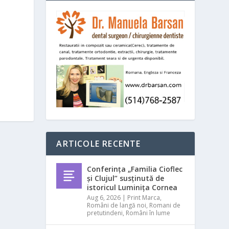
ARTICOLE RECENTE
Conferința „Familia Cioflec
și Clujul” susținută de
istoricul Luminița Cornea
Aug 6, 2026
|
Print Marca
,
Români de langă noi
,
Romani de
pretutindeni
,
Români în lume