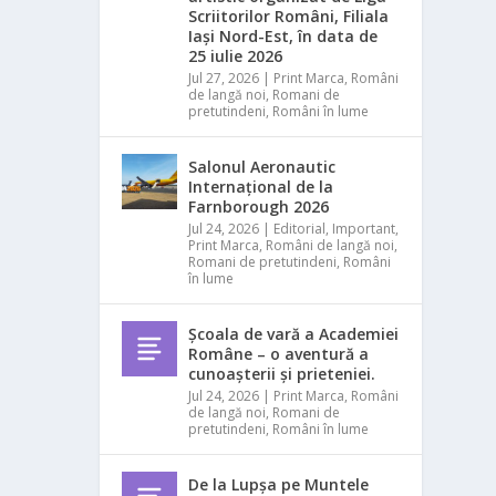
Scriitorilor Români, Filiala
Iași Nord-Est, în data de
25 iulie 2026
Jul 27, 2026
|
Print Marca
,
Români
de langă noi
,
Romani de
pretutindeni
,
Români în lume
Salonul Aeronautic
Internațional de la
Farnborough 2026
Jul 24, 2026
|
Editorial
,
Important
,
Print Marca
,
Români de langă noi
,
Romani de pretutindeni
,
Români
în lume
Școala de vară a Academiei
Române – o aventură a
cunoașterii și prieteniei.
Jul 24, 2026
|
Print Marca
,
Români
de langă noi
,
Romani de
pretutindeni
,
Români în lume
De la Lupșa pe Muntele