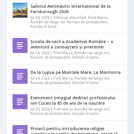
Salonul Aeronautic Internațional de la
Farnborough 2026
Jul 24, 2026
|
Editorial
,
Important
,
Print Marca
,
Români de langă noi
,
Romani de pretutindeni
,
Români în lume
Școala de vară a Academiei Române – o
aventură a cunoașterii și prieteniei.
Jul 24, 2026
|
Print Marca
,
Români de langă noi
,
Romani de pretutindeni
,
Români în lume
De la Lupșa pe Muntele Mare, La Morminte
Jul 24, 2026
|
Print Marca
,
Români de langă noi
,
Romani de pretutindeni
,
Români în lume
Eveniment omagial dedicat profesorului
Ion Cuceu la 85 de ani de la naștere
Jul 20, 2026
|
Print Marca
,
Români de langă noi
,
Romani de pretutindeni
,
Români în lume
Proiect pentru introducerea religiei
ortodoxe în școlile din Nürnberg, aprobat