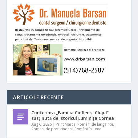
ARTICOLE RECENTE
Conferința „Familia Cioflec și Clujul”
susținută de istoricul Luminița Cornea
Aug 6, 2026
|
Print Marca
,
Români de langă noi
,
Romani de pretutindeni
,
Români în lume