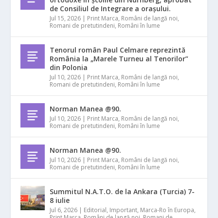
de Consiliul de Integrare a orașului.
Jul 15, 2026
|
Print Marca
,
Români de langă noi
,
Romani de pretutindeni
,
Români în lume
Tenorul român Paul Celmare reprezintă
România la „Marele Turneu al Tenorilor”
din Polonia
Jul 10, 2026
|
Print Marca
,
Români de langă noi
,
Romani de pretutindeni
,
Români în lume
Norman Manea @90.
Jul 10, 2026
|
Print Marca
,
Români de langă noi
,
Romani de pretutindeni
,
Români în lume
Norman Manea @90.
Jul 10, 2026
|
Print Marca
,
Români de langă noi
,
Romani de pretutindeni
,
Români în lume
Summitul N.A.T.O. de la Ankara (Turcia) 7-
8 iulie
Jul 6, 2026
|
Editorial
,
Important
,
Marca-Ro în Europa
,
Print Marca
,
Români de langă noi
,
Romani de