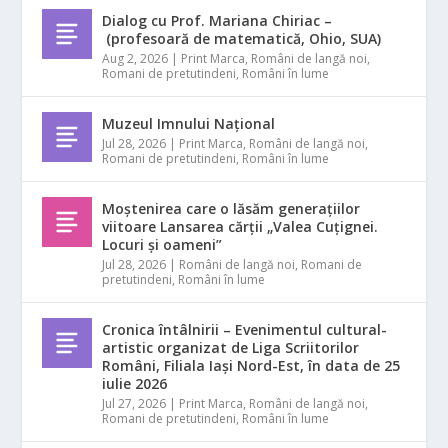
Dialog cu Prof. Mariana Chiriac –
(profesoară de matematică, Ohio, SUA)
Aug 2, 2026
|
Print Marca
,
Români de langă noi
,
Romani de pretutindeni
,
Români în lume
Muzeul Imnului Național
Jul 28, 2026
|
Print Marca
,
Români de langă noi
,
Romani de pretutindeni
,
Români în lume
Moștenirea care o lăsăm generațiilor
viitoare Lansarea cărții „Valea Cuțignei.
Locuri și oameni”
Jul 28, 2026
|
Români de langă noi
,
Romani de
pretutindeni
,
Români în lume
Cronica întâlnirii – Evenimentul cultural-
artistic organizat de Liga Scriitorilor
Români, Filiala Iași Nord-Est, în data de 25
iulie 2026
Jul 27, 2026
|
Print Marca
,
Români de langă noi
,
Romani de pretutindeni
,
Români în lume