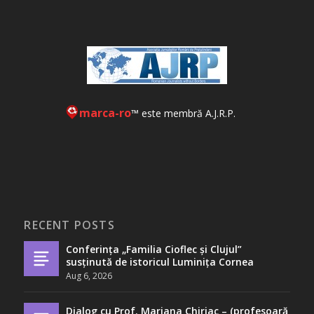
marca-ro
™ este membră A.J.R.P.
RECENT POSTS
Conferința „Familia Cioflec și Clujul”
susținută de istoricul Luminița Cornea
Aug 6, 2026
Dialog cu Prof. Mariana Chiriac – (profesoară