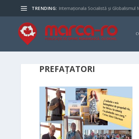
TRENDING:
Internaționala Socialistă și Globalismul 
C
PREFAȚATORI