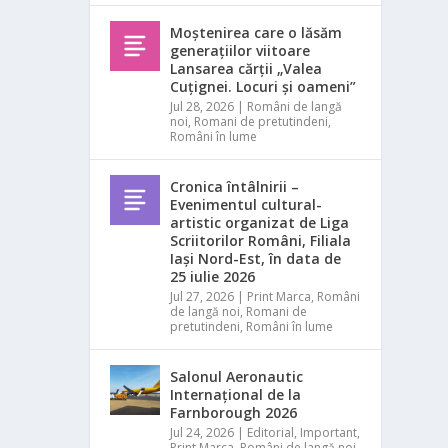
Moștenirea care o lăsăm
generațiilor viitoare
Lansarea cărții „Valea
Cuțignei. Locuri și oameni”
Jul 28, 2026
|
Români de langă
noi
,
Romani de pretutindeni
,
Români în lume
Cronica întâlnirii –
Evenimentul cultural-
artistic organizat de Liga
Scriitorilor Români, Filiala
Iași Nord-Est, în data de
25 iulie 2026
Jul 27, 2026
|
Print Marca
,
Români
de langă noi
,
Romani de
pretutindeni
,
Români în lume
Salonul Aeronautic
Internațional de la
Farnborough 2026
Jul 24, 2026
|
Editorial
,
Important
,
Print Marca
,
Români de langă noi
,