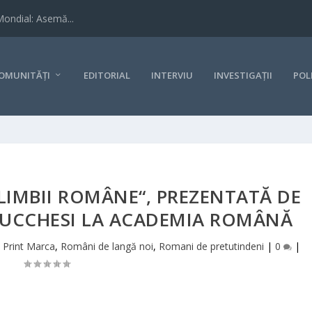
Mondial: Asemă...
OMUNITĂȚI
EDITORIAL
INTERVIU
INVESTIGAȚII
POL
LIMBII ROMÂNE“, PREZENTATĂ DE
LUCCHESI LA ACADEMIA ROMÂNĂ
|
Print Marca
,
Români de langă noi
,
Romani de pretutindeni
|
0
|