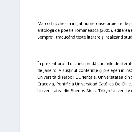
Marco Lucchesi a inițiat numeroase proiecte de pr
antologii de poezie românească (2005), editarea u
Sempre“, traducând texte literare și realizând stud
În prezent prof. Lucchesi predă cursurile de litera
de Janeiro. A susținut conferințe și prelegeri în ins
Università di Napoli L’Orientale, Universitatea di
Cracovia, Pontificia Universidad Católica De Chil
Universitatea din Buenos Aires, Tokyo University o