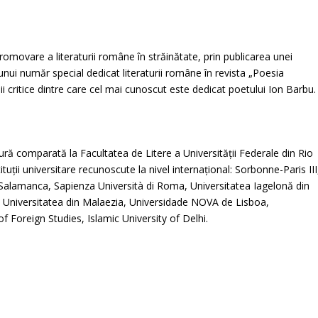
omovare a literaturii române în străinătate, prin publicarea unei
nui număr special dedicat literaturii române în revista „Poesia
ii critice dintre care cel mai cunoscut este dedicat poetului Ion Barbu.
tură comparată la Facultatea de Litere a Universității Federale din Rio
tituții universitare recunoscute la nivel internațional: Sorbonne-Paris III
n Salamanca, Sapienza Università di Roma, Universitatea Iagelonă din
e, Universitatea din Malaezia, Universidade NOVA de Lisboa,
f Foreign Studies, Islamic University of Delhi.