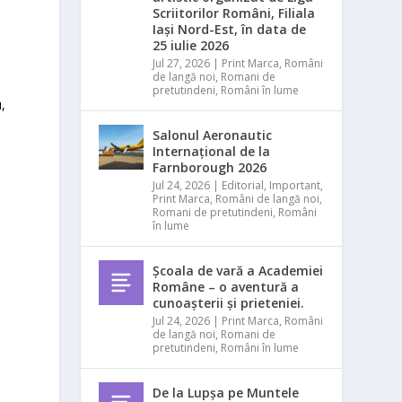
Scriitorilor Români, Filiala
Iași Nord-Est, în data de
25 iulie 2026
Jul 27, 2026
|
Print Marca
,
Români
de langă noi
,
Romani de
pretutindeni
,
Români în lume
,
Salonul Aeronautic
Internațional de la
Farnborough 2026
Jul 24, 2026
|
Editorial
,
Important
,
Print Marca
,
Români de langă noi
,
Romani de pretutindeni
,
Români
în lume
Școala de vară a Academiei
Române – o aventură a
cunoașterii și prieteniei.
;
Jul 24, 2026
|
Print Marca
,
Români
de langă noi
,
Romani de
pretutindeni
,
Români în lume
De la Lupșa pe Muntele