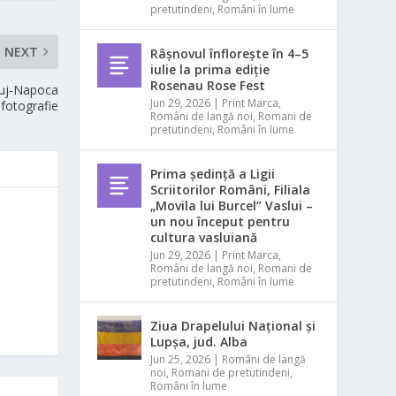
pretutindeni
,
Români în lume
NEXT
Râșnovul înflorește în 4–5
iulie la prima ediție
Rosenau Rose Fest
Cluj-Napoca
Jun 29, 2026
|
Print Marca
,
 fotografie
Români de langă noi
,
Romani de
pretutindeni
,
Români în lume
Prima ședință a Ligii
Scriitorilor Români, Filiala
„Movila lui Burcel” Vaslui –
un nou început pentru
cultura vasluiană
Jun 29, 2026
|
Print Marca
,
Români de langă noi
,
Romani de
pretutindeni
,
Români în lume
Ziua Drapelului Național și
Lupșa, jud. Alba
Jun 25, 2026
|
Români de langă
noi
,
Romani de pretutindeni
,
Români în lume