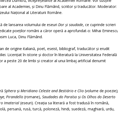
 Mircea Dumitru, vicepreședinte al Academiei Române. Vor susține
oare al Academiei, și Dinu Flămând, scriitor și traducător. Moderator:
uzeului Național al Literaturii Române.
tă de lansarea volumului de eseuri
Dor și saudade
, ce cuprinde scrieri
 dedicate poeților români a căror operă a aprofundat-o: Mihai Eminescu
asim Luca, Dinu Flămând.
an de origine italiană, poet, eseist, bibliograf, traducător și erudit
iei. Licențiat în istorie și doctor în literatură la Universitatea Federală
a peste 20 de limbi și creator al unui limbaj artificial denumit
ără
Sphera
și
Meridiano Celeste and Bestiário e Clio
(volume de poezie)
ye, Pirandello
(romane),
Saudades do Paraíso
și
Os Olhos do Deserto
ro Imaterial
(eseuri). Creația sa literară a fost tradusă în română,
olă, persană, rusă, turcă, poloneză, hindi, suedeză, maghiară, urdu,