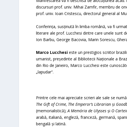
Manifestarea va fi deschisă de alocuțiunea acad.
discursuri prof. univ. Mihai Zamfir, membru de on
prof. univ. Ioan Cristescu, directorul general al M
Conferința, susținută în limba română, va fi urma
literare ale prof. Lucchesi dintre care unele sunt
Ion Barbu, George Bacovia, Marin Sorescu, Gher
Marco Lucchesi
este un prestigios scriitor brazili
umanist, președinte al Bibliotecii Naționale a Brazil
din Rio de Janeiro, Marco Lucchesi este cunoscător 
„lapudar“.
Printre cele mai apreciate scrieri ale sale se num
The Gift of Crime, The Emperor’s Librarian
și
Goodb
(memorialistică);
A Memória de Ulysses
și
O Cartei
arabă, italiană, engleză, franceză, germană, spani
bengală și latină.