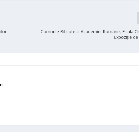
ilor
Comorile Bibliotecii Academiei Române, Filiala 
Expoziție de
nt