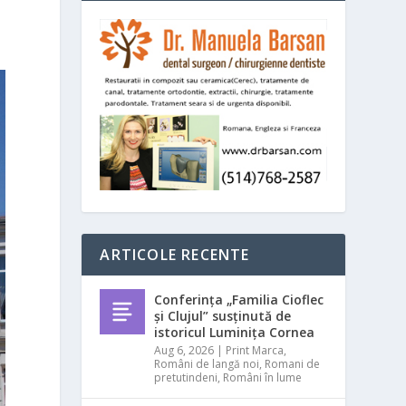
ARTICOLE RECENTE
Conferința „Familia Cioflec
și Clujul” susținută de
istoricul Luminița Cornea
Aug 6, 2026
|
Print Marca
,
Români de langă noi
,
Romani de
pretutindeni
,
Români în lume