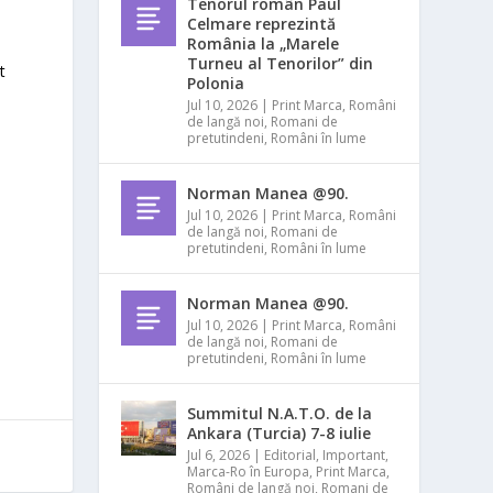
Tenorul român Paul
Celmare reprezintă
România la „Marele
Turneu al Tenorilor” din
t
Polonia
Jul 10, 2026
|
Print Marca
,
Români
de langă noi
,
Romani de
pretutindeni
,
Români în lume
Norman Manea @90.
Jul 10, 2026
|
Print Marca
,
Români
de langă noi
,
Romani de
pretutindeni
,
Români în lume
Norman Manea @90.
Jul 10, 2026
|
Print Marca
,
Români
de langă noi
,
Romani de
pretutindeni
,
Români în lume
Summitul N.A.T.O. de la
Ankara (Turcia) 7-8 iulie
Jul 6, 2026
|
Editorial
,
Important
,
Marca-Ro în Europa
,
Print Marca
,
Români de langă noi
,
Romani de