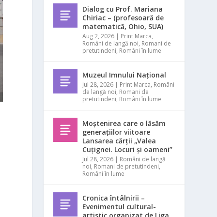
Dialog cu Prof. Mariana
Chiriac – (profesoară de
matematică, Ohio, SUA)
Aug 2, 2026
|
Print Marca
,
Români de langă noi
,
Romani de
pretutindeni
,
Români în lume
Muzeul Imnului Național
Jul 28, 2026
|
Print Marca
,
Români
de langă noi
,
Romani de
pretutindeni
,
Români în lume
Moștenirea care o lăsăm
generațiilor viitoare
Lansarea cărții „Valea
Cuțignei. Locuri și oameni”
Jul 28, 2026
|
Români de langă
noi
,
Romani de pretutindeni
,
Români în lume
Cronica întâlnirii –
Evenimentul cultural-
artistic organizat de Liga