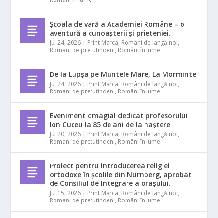
Școala de vară a Academiei Române – o
aventură a cunoașterii și prieteniei.
Jul 24, 2026
|
Print Marca
,
Români de langă noi
,
Romani de pretutindeni
,
Români în lume
De la Lupșa pe Muntele Mare, La Morminte
Jul 24, 2026
|
Print Marca
,
Români de langă noi
,
Romani de pretutindeni
,
Români în lume
Eveniment omagial dedicat profesorului
Ion Cuceu la 85 de ani de la naștere
Jul 20, 2026
|
Print Marca
,
Români de langă noi
,
Romani de pretutindeni
,
Români în lume
Proiect pentru introducerea religiei
ortodoxe în școlile din Nürnberg, aprobat
de Consiliul de Integrare a orașului.
Jul 15, 2026
|
Print Marca
,
Români de langă noi
,
Romani de pretutindeni
,
Români în lume