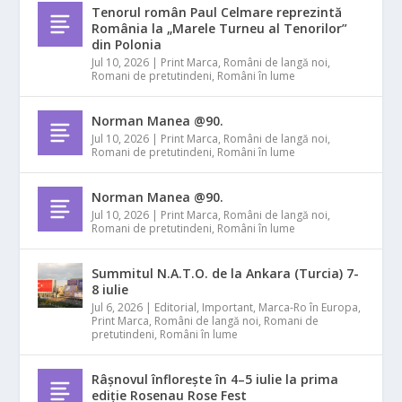
Tenorul român Paul Celmare reprezintă
România la „Marele Turneu al Tenorilor”
din Polonia
Jul 10, 2026
|
Print Marca
,
Români de langă noi
,
Romani de pretutindeni
,
Români în lume
Norman Manea @90.
Jul 10, 2026
|
Print Marca
,
Români de langă noi
,
Romani de pretutindeni
,
Români în lume
Norman Manea @90.
Jul 10, 2026
|
Print Marca
,
Români de langă noi
,
Romani de pretutindeni
,
Români în lume
Summitul N.A.T.O. de la Ankara (Turcia) 7-
8 iulie
Jul 6, 2026
|
Editorial
,
Important
,
Marca-Ro în Europa
,
Print Marca
,
Români de langă noi
,
Romani de
pretutindeni
,
Români în lume
Râșnovul înflorește în 4–5 iulie la prima
ediție Rosenau Rose Fest