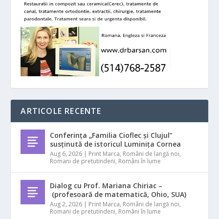
ARTICOLE RECENTE
Conferința „Familia Cioflec și Clujul”
susținută de istoricul Luminița Cornea
Aug 6, 2026
|
Print Marca
,
Români de langă noi
,
Romani de pretutindeni
,
Români în lume
Dialog cu Prof. Mariana Chiriac –
(profesoară de matematică, Ohio, SUA)
Aug 2, 2026
|
Print Marca
,
Români de langă noi
,
Romani de pretutindeni
,
Români în lume