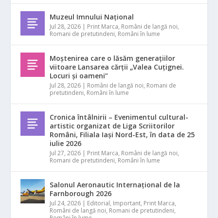
Muzeul Imnului Național
Jul 28, 2026
|
Print Marca
,
Români de langă noi
,
Romani de pretutindeni
,
Români în lume
Moștenirea care o lăsăm generațiilor
viitoare Lansarea cărții „Valea Cuțignei.
Locuri și oameni”
Jul 28, 2026
|
Români de langă noi
,
Romani de
pretutindeni
,
Români în lume
Cronica întâlnirii – Evenimentul cultural-
artistic organizat de Liga Scriitorilor
Români, Filiala Iași Nord-Est, în data de 25
iulie 2026
Jul 27, 2026
|
Print Marca
,
Români de langă noi
,
Romani de pretutindeni
,
Români în lume
Salonul Aeronautic Internațional de la
Farnborough 2026
Jul 24, 2026
|
Editorial
,
Important
,
Print Marca
,
Români de langă noi
,
Romani de pretutindeni
,
Români în lume