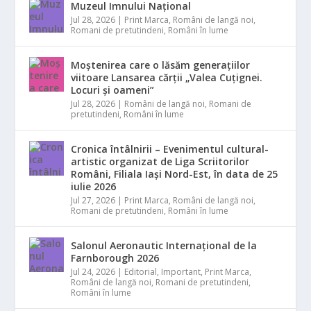
Muzeul Imnului Național
Jul 28, 2026
|
Print Marca
,
Români de langă noi
,
Romani de pretutindeni
,
Români în lume
Moștenirea care o lăsăm generațiilor
viitoare Lansarea cărții „Valea Cuțignei.
Locuri și oameni”
Jul 28, 2026
|
Români de langă noi
,
Romani de
pretutindeni
,
Români în lume
Cronica întâlnirii – Evenimentul cultural-
artistic organizat de Liga Scriitorilor
Români, Filiala Iași Nord-Est, în data de 25
iulie 2026
Jul 27, 2026
|
Print Marca
,
Români de langă noi
,
Romani de pretutindeni
,
Români în lume
Salonul Aeronautic Internațional de la
Farnborough 2026
Jul 24, 2026
|
Editorial
,
Important
,
Print Marca
,
Români de langă noi
,
Romani de pretutindeni
,
Români în lume