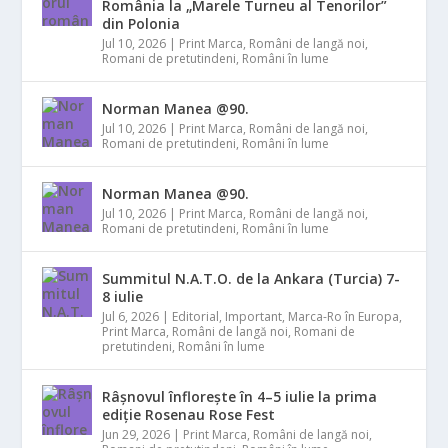
România la „Marele Turneu al Tenorilor”
din Polonia
Jul 10, 2026
|
Print Marca
,
Români de langă noi
,
Romani de pretutindeni
,
Români în lume
Norman Manea @90.
Jul 10, 2026
|
Print Marca
,
Români de langă noi
,
Romani de pretutindeni
,
Români în lume
Norman Manea @90.
Jul 10, 2026
|
Print Marca
,
Români de langă noi
,
Romani de pretutindeni
,
Români în lume
Summitul N.A.T.O. de la Ankara (Turcia) 7-
8 iulie
Jul 6, 2026
|
Editorial
,
Important
,
Marca-Ro în Europa
,
Print Marca
,
Români de langă noi
,
Romani de
pretutindeni
,
Români în lume
Râșnovul înflorește în 4–5 iulie la prima
ediție Rosenau Rose Fest
Jun 29, 2026
|
Print Marca
,
Români de langă noi
,