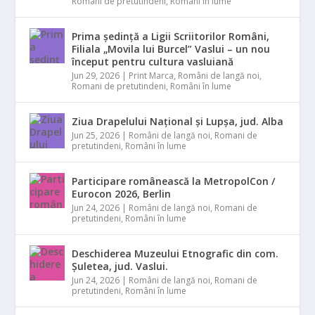
Romani de pretutindeni
,
Români în lume
Prima ședință a Ligii Scriitorilor Români,
Filiala „Movila lui Burcel” Vaslui – un nou
început pentru cultura vasluiană
Jun 29, 2026
|
Print Marca
,
Români de langă noi
,
Romani de pretutindeni
,
Români în lume
Ziua Drapelului Național și Lupșa, jud. Alba
Jun 25, 2026
|
Români de langă noi
,
Romani de
pretutindeni
,
Români în lume
Participare românească la MetropolCon /
Eurocon 2026, Berlin
Jun 24, 2026
|
Români de langă noi
,
Romani de
pretutindeni
,
Români în lume
Deschiderea Muzeului Etnografic din com.
Șuletea, jud. Vaslui.
Jun 24, 2026
|
Români de langă noi
,
Romani de
pretutindeni
,
Români în lume