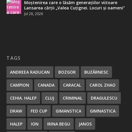
Moștenirea care o lăsăm generațiilor viitoare
Lansarea cărții „Valea Cuțignei. Locuri și oameni”
Jul 28, 2026
TAGS
ANDREEA RADUCAN
BOZGOR
BUZĂRNESC
CAMPION
CANADA
CARACAL
CAROL ZHAO
CEHIA. HALEP
CLUJ
CRIMINAL
DRAGULESCU
DRAW
FED CUP
GIMANSTICA
GIMNASTICA
HALEP
ION
IRINA BEGU
JANOS