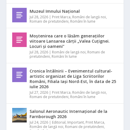
Muzeul Imnului Național
Jul 28, 2026
|
Print Marca
,
Români de langă noi
,
Romani de pretutindeni
,
Români în lume
Moștenirea care o lăsăm generațiilor
viitoare Lansarea cărții „Valea Cuțignei.
Locuri și oameni”
Jul 28, 2026
|
Români de langă noi
,
Romani de
pretutindeni
,
Români în lume
Cronica întâlnirii – Evenimentul cultural-
artistic organizat de Liga Scriitorilor
Români, Filiala Iași Nord-Est, în data de 25
iulie 2026
Jul 27, 2026
|
Print Marca
,
Români de langă noi
,
Romani de pretutindeni
,
Români în lume
Salonul Aeronautic Internațional de la
Farnborough 2026
Jul 24, 2026
|
Editorial
,
Important
,
Print Marca
,
Români de langă noi
,
Romani de pretutindeni
,