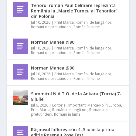
Tenorul român Paul Celmare reprezintă
România la „Marele Turneu al Tenorilor”
din Polonia
Jul 10, 2026
|
Print Marca
,
Români de langă noi
,
Romani de pretutindeni
,
Români în lume
Norman Manea @90.
Jul 10, 2026
|
Print Marca
,
Români de langă noi
,
Romani de pretutindeni
,
Români în lume
Norman Manea @90.
Jul 10, 2026
|
Print Marca
,
Români de langă noi
,
Romani de pretutindeni
,
Români în lume
Summitul N.A.T.O. de la Ankara (Turcia) 7-
8 iulie
Jul 6, 2026
|
Editorial
,
Important
,
Marca-Ro în Europa
,
Print Marca
,
Români de langă noi
,
Romani de
pretutindeni
,
Români în lume
Râșnovul înflorește în 4–5 iulie la prima
ediție Rosenau Rose Fest