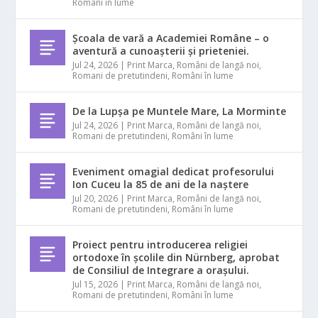
Români în lume
Școala de vară a Academiei Române – o
aventură a cunoașterii și prieteniei.
Jul 24, 2026
|
Print Marca
,
Români de langă noi
,
Romani de pretutindeni
,
Români în lume
De la Lupșa pe Muntele Mare, La Morminte
Jul 24, 2026
|
Print Marca
,
Români de langă noi
,
Romani de pretutindeni
,
Români în lume
Eveniment omagial dedicat profesorului
Ion Cuceu la 85 de ani de la naștere
Jul 20, 2026
|
Print Marca
,
Români de langă noi
,
Romani de pretutindeni
,
Români în lume
Proiect pentru introducerea religiei
ortodoxe în școlile din Nürnberg, aprobat
de Consiliul de Integrare a orașului.
Jul 15, 2026
|
Print Marca
,
Români de langă noi
,
Romani de pretutindeni
,
Români în lume