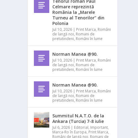
Tenorul român Paul
Celmare reprezintă
România la „Marele
Turneu al Tenorilor” din
Polonia
Jul 10, 2026
|
Print Marca
,
Români
de langă noi
,
Romani de
pretutindeni
,
Români în lume
Norman Manea @90.
Jul 10, 2026
|
Print Marca
,
Români
de langă noi
,
Romani de
pretutindeni
,
Români în lume
Norman Manea @90.
Jul 10, 2026
|
Print Marca
,
Români
de langă noi
,
Romani de
pretutindeni
,
Români în lume
Summitul N.A.T.O. de la
Ankara (Turcia) 7-8 iulie
Jul 6, 2026
|
Editorial
,
Important
,
Marca-Ro în Europa
,
Print Marca
,
Români de langă noi
,
Romani de