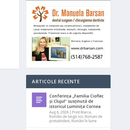
ARTICOLE RECENTE
Conferința „Familia Cioflec
și Clujul” susținută de
istoricul Luminița Cornea
Aug 6, 2026
|
Print Marca
,
Români de langă noi
,
Romani de
pretutindeni
,
Români în lume