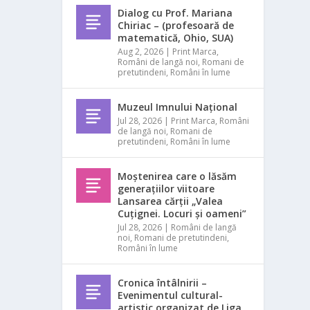
Dialog cu Prof. Mariana
Chiriac – (profesoară de
matematică, Ohio, SUA)
Aug 2, 2026
|
Print Marca
,
Români de langă noi
,
Romani de
pretutindeni
,
Români în lume
Muzeul Imnului Național
Jul 28, 2026
|
Print Marca
,
Români
de langă noi
,
Romani de
pretutindeni
,
Români în lume
Moștenirea care o lăsăm
generațiilor viitoare
Lansarea cărții „Valea
Cuțignei. Locuri și oameni”
Jul 28, 2026
|
Români de langă
noi
,
Romani de pretutindeni
,
Români în lume
Cronica întâlnirii –
Evenimentul cultural-
artistic organizat de Liga