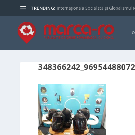
TRENDING:
Internaționala Socialistă și Globalismul 
C
348366242_9695448807