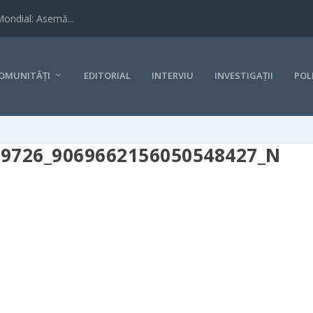
Mondial: Asemă...
OMUNITĂȚI
EDITORIAL
INTERVIU
INVESTIGAȚII
POL
29726_9069662156050548427_N