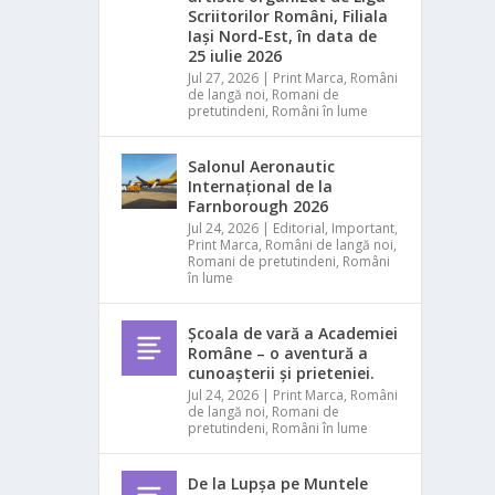
Scriitorilor Români, Filiala
Iași Nord-Est, în data de
25 iulie 2026
Jul 27, 2026
|
Print Marca
,
Români
de langă noi
,
Romani de
pretutindeni
,
Români în lume
Salonul Aeronautic
Internațional de la
Farnborough 2026
Jul 24, 2026
|
Editorial
,
Important
,
Print Marca
,
Români de langă noi
,
Romani de pretutindeni
,
Români
în lume
Școala de vară a Academiei
Române – o aventură a
cunoașterii și prieteniei.
Jul 24, 2026
|
Print Marca
,
Români
de langă noi
,
Romani de
pretutindeni
,
Români în lume
De la Lupșa pe Muntele