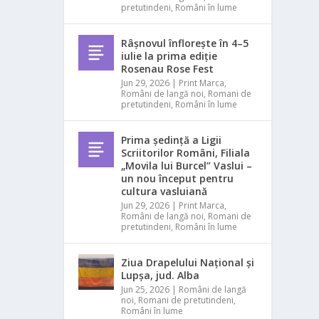
pretutindeni
,
Români în lume
Râșnovul înflorește în 4–5
iulie la prima ediție
Rosenau Rose Fest
Jun 29, 2026
|
Print Marca
,
Români de langă noi
,
Romani de
pretutindeni
,
Români în lume
Prima ședință a Ligii
Scriitorilor Români, Filiala
„Movila lui Burcel” Vaslui –
un nou început pentru
cultura vasluiană
Jun 29, 2026
|
Print Marca
,
Români de langă noi
,
Romani de
pretutindeni
,
Români în lume
Ziua Drapelului Național și
Lupșa, jud. Alba
Jun 25, 2026
|
Români de langă
noi
,
Romani de pretutindeni
,
Români în lume