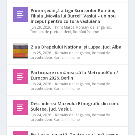
Prima ședință a Ligii Scriitorilor Români,
Filiala „Movila lui Burcel” Vaslui – un nou
început pentru cultura vasluiană
Jun 29, 2026
|
Print Marca
,
Români de langă noi
,
Romani de pretutindeni
,
Români în lume
Ziua Drapelului Național și Lupșa, jud. Alba
Jun 25, 2026
|
Români de langă noi
,
Romani de
pretutindeni
,
Români în lume
Participare românească la MetropolCon /
Eurocon 2026, Berlin
Jun 24, 2026
|
Români de langă noi
,
Romani de
pretutindeni
,
Români în lume
Deschiderea Muzeului Etnografic din com.
Șuletea, jud. Vaslui.
Jun 24, 2026
|
Români de langă noi
,
Romani de
pretutindeni
,
Români în lume
Festivalul de artă Teatru sub Lună revine