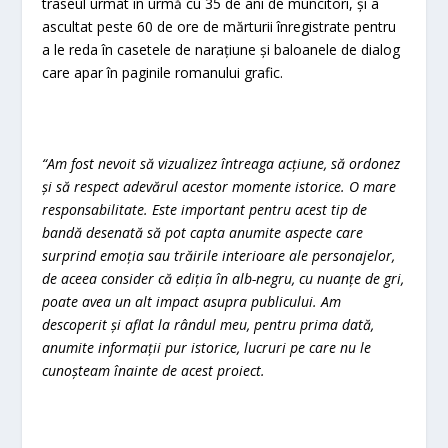
traseul urmat în urmă cu 35 de ani de muncitori, și a
ascultat peste 60 de ore de mărturii înregistrate pentru
a le reda în casetele de narațiune și baloanele de dialog
care apar în paginile romanului grafic.
“Am fost nevoit să vizualizez întreaga acțiune, să ordonez
și să respect adevărul acestor momente istorice. O mare
responsabilitate. Este important pentru acest tip de
bandă desenată să pot capta anumite aspecte care
surprind emoția sau trăirile interioare ale personajelor,
de aceea consider că ediția în alb-negru, cu nuanțe de gri,
poate avea un alt impact asupra publicului. Am
descoperit și aflat la rândul meu, pentru prima dată,
anumite informații pur istorice, lucruri pe care nu le
cunoșteam înainte de acest proiect.