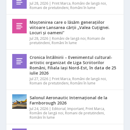
Jul 28, 2026
|
Print Marca
,
Români de langă noi
,
Romani de pretutindeni
,
Români în lume
Moștenirea care o lăsăm generațiilor
viitoare Lansarea cărții „Valea Cuțignei.
Locuri și oameni”
Jul 28, 2026
|
Români de langă noi
,
Romani de
pretutindeni
,
Români în lume
Cronica întâlnirii – Evenimentul cultural-
artistic organizat de Liga Scriitorilor
Români, Filiala Iași Nord-Est, în data de 25
iulie 2026
Jul 27, 2026
|
Print Marca
,
Români de langă noi
,
Romani de pretutindeni
,
Români în lume
Salonul Aeronautic Internațional de la
Farnborough 2026
Jul 24, 2026
|
Editorial
,
Important
,
Print Marca
,
Români de langă noi
,
Romani de pretutindeni
,
Români în lume