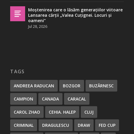
Moștenirea care o lăsăm generațiilor viitoare
Lansarea cărții „Valea Cuțignei. Locuri și
oameni”
Jul 28, 2026
TAGS
ANDREEA RADUCAN
BOZGOR
BUZĂRNESC
CAMPION
CANADA
CARACAL
CAROL ZHAO
CEHIA. HALEP
CLUJ
CRIMINAL
DRAGULESCU
DRAW
FED CUP