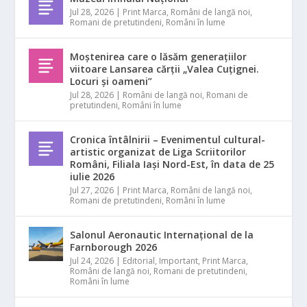
Jul 28, 2026
|
Print Marca
,
Români de langă noi
,
Romani de pretutindeni
,
Români în lume
Moștenirea care o lăsăm generațiilor
viitoare Lansarea cărții „Valea Cuțignei.
Locuri și oameni”
Jul 28, 2026
|
Români de langă noi
,
Romani de
pretutindeni
,
Români în lume
Cronica întâlnirii – Evenimentul cultural-
artistic organizat de Liga Scriitorilor
Români, Filiala Iași Nord-Est, în data de 25
iulie 2026
Jul 27, 2026
|
Print Marca
,
Români de langă noi
,
Romani de pretutindeni
,
Români în lume
Salonul Aeronautic Internațional de la
Farnborough 2026
Jul 24, 2026
|
Editorial
,
Important
,
Print Marca
,
Români de langă noi
,
Romani de pretutindeni
,
Români în lume