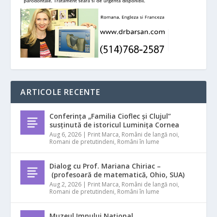
ARTICOLE RECENTE
Conferința „Familia Cioflec și Clujul”
susținută de istoricul Luminița Cornea
Aug 6, 2026
|
Print Marca
,
Români de langă noi
,
Romani de pretutindeni
,
Români în lume
Dialog cu Prof. Mariana Chiriac –
(profesoară de matematică, Ohio, SUA)
Aug 2, 2026
|
Print Marca
,
Români de langă noi
,
Romani de pretutindeni
,
Români în lume
Muzeul Imnului Național