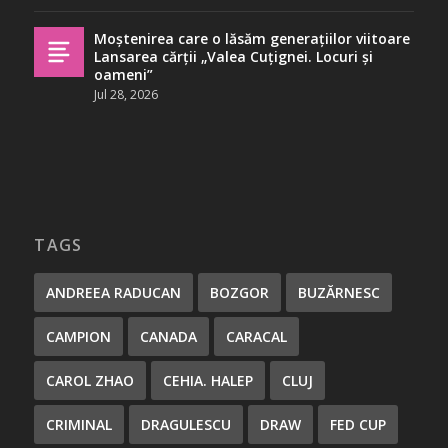
Moștenirea care o lăsăm generațiilor viitoare
Lansarea cărții „Valea Cuțignei. Locuri și
oameni”
Jul 28, 2026
TAGS
ANDREEA RADUCAN
BOZGOR
BUZĂRNESC
CAMPION
CANADA
CARACAL
CAROL ZHAO
CEHIA. HALEP
CLUJ
CRIMINAL
DRAGULESCU
DRAW
FED CUP