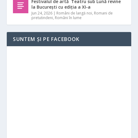
Festivalul de artă Teatru sub Lună revine
la București cu ediția a XI-a
Jun 24, 2026
|
Români de langă noi
,
Romani de
pretutindeni
,
Români în lume
SUNTEM ȘI PE FACEBOOK