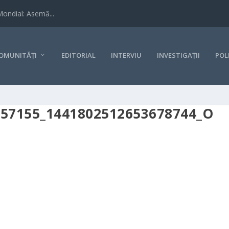
Mondial: Asemă...
OMUNITĂȚI
EDITORIAL
INTERVIU
INVESTIGAȚII
POL
557155_1441802512653678744_O