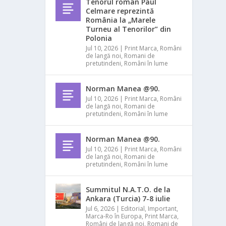
Tenorul român Paul
Celmare reprezintă
România la „Marele
Turneu al Tenorilor” din
Polonia
Jul 10, 2026
|
Print Marca
,
Români
de langă noi
,
Romani de
pretutindeni
,
Români în lume
Norman Manea @90.
Jul 10, 2026
|
Print Marca
,
Români
de langă noi
,
Romani de
pretutindeni
,
Români în lume
Norman Manea @90.
Jul 10, 2026
|
Print Marca
,
Români
de langă noi
,
Romani de
pretutindeni
,
Români în lume
Summitul N.A.T.O. de la
Ankara (Turcia) 7-8 iulie
Jul 6, 2026
|
Editorial
,
Important
,
Marca-Ro în Europa
,
Print Marca
,
Români de langă noi
,
Romani de