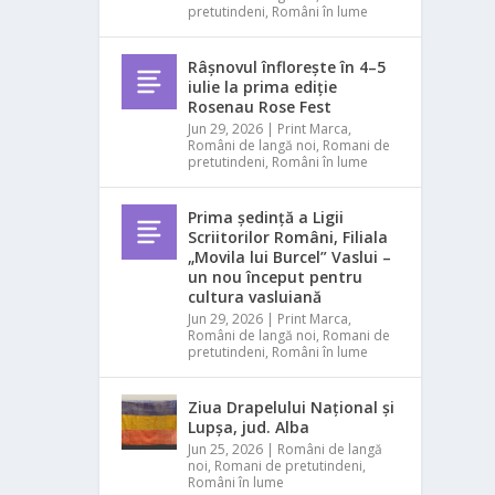
pretutindeni
,
Români în lume
Râșnovul înflorește în 4–5
iulie la prima ediție
Rosenau Rose Fest
Jun 29, 2026
|
Print Marca
,
Români de langă noi
,
Romani de
pretutindeni
,
Români în lume
Prima ședință a Ligii
Scriitorilor Români, Filiala
„Movila lui Burcel” Vaslui –
un nou început pentru
cultura vasluiană
Jun 29, 2026
|
Print Marca
,
Români de langă noi
,
Romani de
pretutindeni
,
Români în lume
Ziua Drapelului Național și
Lupșa, jud. Alba
Jun 25, 2026
|
Români de langă
noi
,
Romani de pretutindeni
,
Români în lume