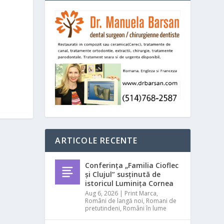
ARTICOLE RECENTE
Conferința „Familia Cioflec
și Clujul” susținută de
istoricul Luminița Cornea
Aug 6, 2026
|
Print Marca
,
Români de langă noi
,
Romani de
pretutindeni
,
Români în lume