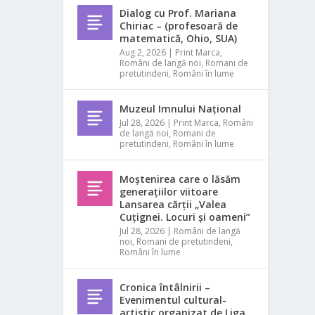
Dialog cu Prof. Mariana
Chiriac – (profesoară de
matematică, Ohio, SUA)
Aug 2, 2026
|
Print Marca
,
Români de langă noi
,
Romani de
pretutindeni
,
Români în lume
Muzeul Imnului Național
Jul 28, 2026
|
Print Marca
,
Români
de langă noi
,
Romani de
pretutindeni
,
Români în lume
Moștenirea care o lăsăm
generațiilor viitoare
Lansarea cărții „Valea
Cuțignei. Locuri și oameni”
Jul 28, 2026
|
Români de langă
noi
,
Romani de pretutindeni
,
Români în lume
Cronica întâlnirii –
Evenimentul cultural-
artistic organizat de Liga