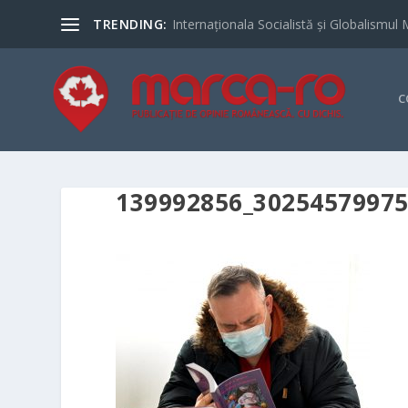
TRENDING:
Internaționala Socialistă și Globalismul 
C
139992856_3025457997