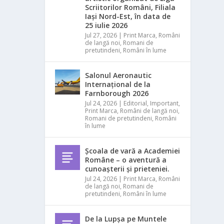
Scriitorilor Români, Filiala
Iași Nord-Est, în data de
25 iulie 2026
Jul 27, 2026
|
Print Marca
,
Români
de langă noi
,
Romani de
pretutindeni
,
Români în lume
Salonul Aeronautic
Internațional de la
Farnborough 2026
Jul 24, 2026
|
Editorial
,
Important
,
Print Marca
,
Români de langă noi
,
Romani de pretutindeni
,
Români
în lume
Școala de vară a Academiei
Române – o aventură a
cunoașterii și prieteniei.
Jul 24, 2026
|
Print Marca
,
Români
de langă noi
,
Romani de
pretutindeni
,
Români în lume
De la Lupșa pe Muntele