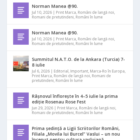
Norman Manea @90.
Jul 10, 2026
|
Print Marca
,
Români de langă noi
,
Romani de pretutindeni
,
Români în lume
Norman Manea @90.
Jul 10, 2026
|
Print Marca
,
Români de langă noi
,
Romani de pretutindeni
,
Români în lume
Summitul N.A.T.O. de la Ankara (Turcia) 7-
8 iulie
Jul 6, 2026
|
Editorial
,
Important
,
Marca-Ro în Europa
,
Print Marca
,
Români de langă noi
,
Romani de
pretutindeni
,
Români în lume
Râșnovul înflorește în 4–5 iulie la prima
ediție Rosenau Rose Fest
Jun 29, 2026
|
Print Marca
,
Români de langă noi
,
Romani de pretutindeni
,
Români în lume
Prima ședință a Ligii Scriitorilor Români,
Filiala „Movila lui Burcel” Vaslui – un nou
început pentru cultura vasluiană