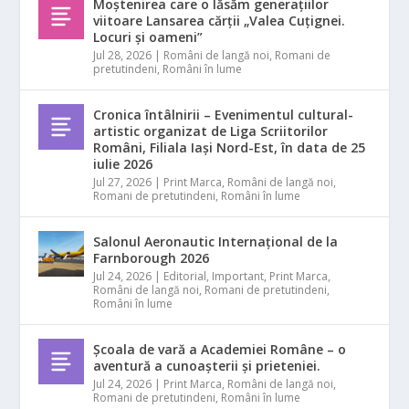
Moștenirea care o lăsăm generațiilor
viitoare Lansarea cărții „Valea Cuțignei.
Locuri și oameni”
Jul 28, 2026
|
Români de langă noi
,
Romani de
pretutindeni
,
Români în lume
Cronica întâlnirii – Evenimentul cultural-
artistic organizat de Liga Scriitorilor
Români, Filiala Iași Nord-Est, în data de 25
iulie 2026
Jul 27, 2026
|
Print Marca
,
Români de langă noi
,
Romani de pretutindeni
,
Români în lume
Salonul Aeronautic Internațional de la
Farnborough 2026
Jul 24, 2026
|
Editorial
,
Important
,
Print Marca
,
Români de langă noi
,
Romani de pretutindeni
,
Români în lume
Școala de vară a Academiei Române – o
aventură a cunoașterii și prieteniei.
Jul 24, 2026
|
Print Marca
,
Români de langă noi
,
Romani de pretutindeni
,
Români în lume