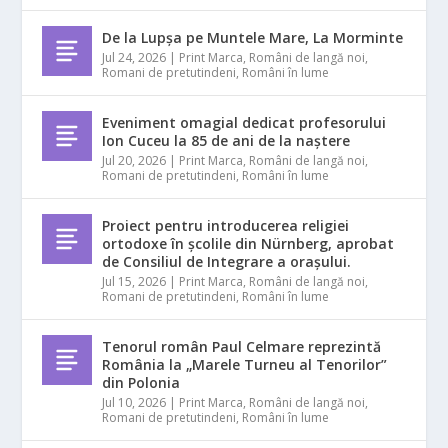
De la Lupșa pe Muntele Mare, La Morminte
Jul 24, 2026
|
Print Marca
,
Români de langă noi
,
Romani de pretutindeni
,
Români în lume
Eveniment omagial dedicat profesorului
Ion Cuceu la 85 de ani de la naștere
Jul 20, 2026
|
Print Marca
,
Români de langă noi
,
Romani de pretutindeni
,
Români în lume
Proiect pentru introducerea religiei
ortodoxe în școlile din Nürnberg, aprobat
de Consiliul de Integrare a orașului.
Jul 15, 2026
|
Print Marca
,
Români de langă noi
,
Romani de pretutindeni
,
Români în lume
Tenorul român Paul Celmare reprezintă
România la „Marele Turneu al Tenorilor”
din Polonia
Jul 10, 2026
|
Print Marca
,
Români de langă noi
,
Romani de pretutindeni
,
Români în lume