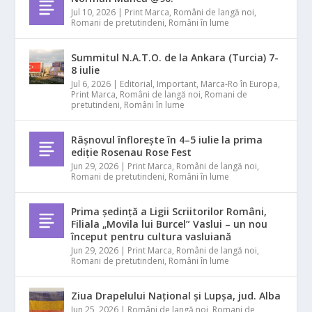
Jul 10, 2026
|
Print Marca
,
Români de langă noi
,
Romani de pretutindeni
,
Români în lume
Summitul N.A.T.O. de la Ankara (Turcia) 7-
8 iulie
Jul 6, 2026
|
Editorial
,
Important
,
Marca-Ro în Europa
,
Print Marca
,
Români de langă noi
,
Romani de
pretutindeni
,
Români în lume
Râșnovul înflorește în 4–5 iulie la prima
ediție Rosenau Rose Fest
Jun 29, 2026
|
Print Marca
,
Români de langă noi
,
Romani de pretutindeni
,
Români în lume
Prima ședință a Ligii Scriitorilor Români,
Filiala „Movila lui Burcel” Vaslui – un nou
început pentru cultura vasluiană
Jun 29, 2026
|
Print Marca
,
Români de langă noi
,
Romani de pretutindeni
,
Români în lume
Ziua Drapelului Național și Lupșa, jud. Alba
Jun 25, 2026
|
Români de langă noi
,
Romani de