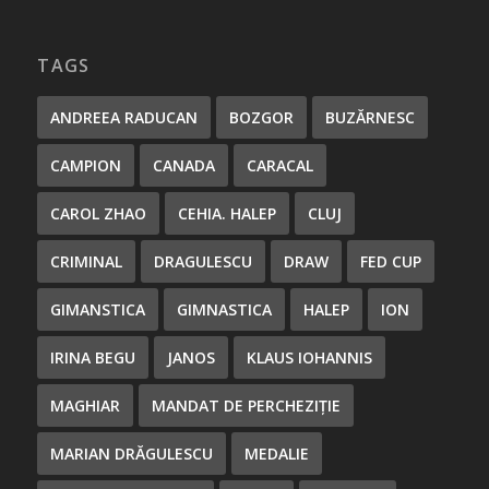
TAGS
ANDREEA RADUCAN
BOZGOR
BUZĂRNESC
CAMPION
CANADA
CARACAL
CAROL ZHAO
CEHIA. HALEP
CLUJ
CRIMINAL
DRAGULESCU
DRAW
FED CUP
GIMANSTICA
GIMNASTICA
HALEP
ION
IRINA BEGU
JANOS
KLAUS IOHANNIS
MAGHIAR
MANDAT DE PERCHEZIȚIE
MARIAN DRĂGULESCU
MEDALIE