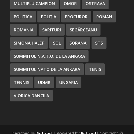
MULTIPLU CAMPION
OMOR
OSTRAVA
POLITICA
POLIȚIA
PROCUROR
ROMAN
ROMANIA
SARITURI
SEGĂRCEANU
SIMONA HALEP
SOL
SORANA
STS
SUMMITUL N.A.T.O. DE LA ANKARA
SUMMITUL NATO DE LA ANKARA
TENIS
TENNIS
UDMR
UNGARIA
VIORICA DANCILA
Designed by
| Powered by
| Copyright ©
Pc Land
Pc Land