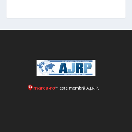
marca-ro
™ este membră A.J.R.P.