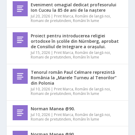
Eveniment omagial dedicat profesorului
Ion Cuceu la 85 de ani de la naștere
Jul 20, 2026
|
Print Marca
,
Români de langă noi
,
Romani de pretutindeni
,
Români în lume
Proiect pentru introducerea religiei
ortodoxe în școlile din Nürnberg, aprobat
de Consiliul de Integrare a orașului.
Jul 15, 2026
|
Print Marca
,
Români de langă noi
,
Romani de pretutindeni
,
Români în lume
Tenorul român Paul Celmare reprezintă
România la „Marele Turneu al Tenorilor”
din Polonia
Jul 10, 2026
|
Print Marca
,
Români de langă noi
,
Romani de pretutindeni
,
Români în lume
Norman Manea @90.
Jul 10, 2026
|
Print Marca
,
Români de langă noi
,
Romani de pretutindeni
,
Români în lume
Norman Manea @90.