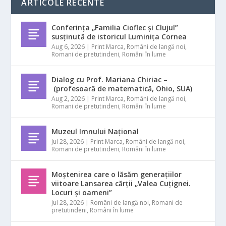
ARTICOLE RECENTE
Conferința „Familia Cioflec și Clujul”
susținută de istoricul Luminița Cornea
Aug 6, 2026
|
Print Marca
,
Români de langă noi
,
Romani de pretutindeni
,
Români în lume
Dialog cu Prof. Mariana Chiriac –
(profesoară de matematică, Ohio, SUA)
Aug 2, 2026
|
Print Marca
,
Români de langă noi
,
Romani de pretutindeni
,
Români în lume
Muzeul Imnului Național
Jul 28, 2026
|
Print Marca
,
Români de langă noi
,
Romani de pretutindeni
,
Români în lume
Moștenirea care o lăsăm generațiilor
viitoare Lansarea cărții „Valea Cuțignei.
Locuri și oameni”
Jul 28, 2026
|
Români de langă noi
,
Romani de
pretutindeni
,
Români în lume