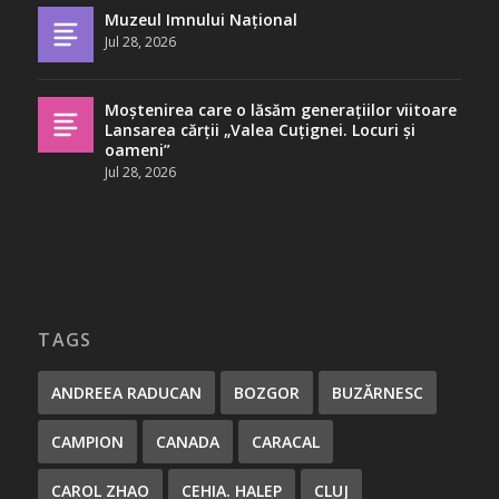
Muzeul Imnului Național
Jul 28, 2026
Moștenirea care o lăsăm generațiilor viitoare
Lansarea cărții „Valea Cuțignei. Locuri și
oameni”
Jul 28, 2026
TAGS
ANDREEA RADUCAN
BOZGOR
BUZĂRNESC
CAMPION
CANADA
CARACAL
CAROL ZHAO
CEHIA. HALEP
CLUJ