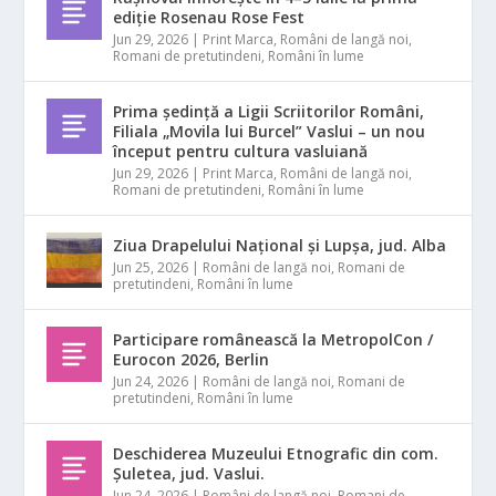
ediție Rosenau Rose Fest
Jun 29, 2026
|
Print Marca
,
Români de langă noi
,
Romani de pretutindeni
,
Români în lume
Prima ședință a Ligii Scriitorilor Români,
Filiala „Movila lui Burcel” Vaslui – un nou
început pentru cultura vasluiană
Jun 29, 2026
|
Print Marca
,
Români de langă noi
,
Romani de pretutindeni
,
Români în lume
Ziua Drapelului Național și Lupșa, jud. Alba
Jun 25, 2026
|
Români de langă noi
,
Romani de
pretutindeni
,
Români în lume
Participare românească la MetropolCon /
Eurocon 2026, Berlin
Jun 24, 2026
|
Români de langă noi
,
Romani de
pretutindeni
,
Români în lume
Deschiderea Muzeului Etnografic din com.
Șuletea, jud. Vaslui.
Jun 24, 2026
|
Români de langă noi
,
Romani de