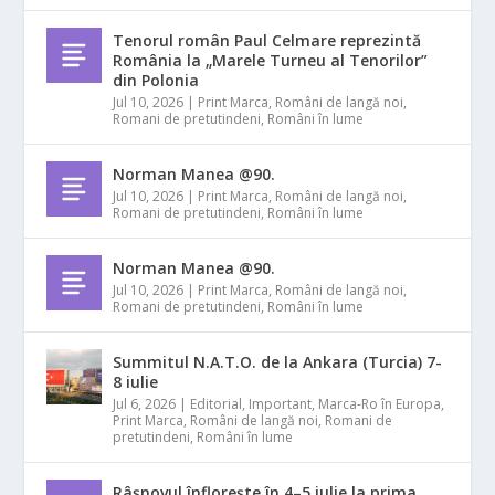
Tenorul român Paul Celmare reprezintă
România la „Marele Turneu al Tenorilor”
din Polonia
Jul 10, 2026
|
Print Marca
,
Români de langă noi
,
Romani de pretutindeni
,
Români în lume
Norman Manea @90.
Jul 10, 2026
|
Print Marca
,
Români de langă noi
,
Romani de pretutindeni
,
Români în lume
Norman Manea @90.
Jul 10, 2026
|
Print Marca
,
Români de langă noi
,
Romani de pretutindeni
,
Români în lume
Summitul N.A.T.O. de la Ankara (Turcia) 7-
8 iulie
Jul 6, 2026
|
Editorial
,
Important
,
Marca-Ro în Europa
,
Print Marca
,
Români de langă noi
,
Romani de
pretutindeni
,
Români în lume
Râșnovul înflorește în 4–5 iulie la prima