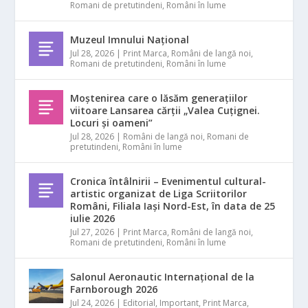
Romani de pretutindeni
,
Români în lume
Muzeul Imnului Național
Jul 28, 2026
|
Print Marca
,
Români de langă noi
,
Romani de pretutindeni
,
Români în lume
Moștenirea care o lăsăm generațiilor
viitoare Lansarea cărții „Valea Cuțignei.
Locuri și oameni”
Jul 28, 2026
|
Români de langă noi
,
Romani de
pretutindeni
,
Români în lume
Cronica întâlnirii – Evenimentul cultural-
artistic organizat de Liga Scriitorilor
Români, Filiala Iași Nord-Est, în data de 25
iulie 2026
Jul 27, 2026
|
Print Marca
,
Români de langă noi
,
Romani de pretutindeni
,
Români în lume
Salonul Aeronautic Internațional de la
Farnborough 2026
Jul 24, 2026
|
Editorial
,
Important
,
Print Marca
,