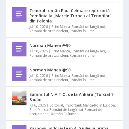
Tenorul român Paul Celmare reprezintă
România la „Marele Turneu al Tenorilor”
din Polonia
Jul 10, 2026
|
Print Marca
,
Români de langă noi
,
Romani de pretutindeni
,
Români în lume
Norman Manea @90.
Jul 10, 2026
|
Print Marca
,
Români de langă noi
,
Romani de pretutindeni
,
Români în lume
Norman Manea @90.
Jul 10, 2026
|
Print Marca
,
Români de langă noi
,
Romani de pretutindeni
,
Români în lume
Summitul N.A.T.O. de la Ankara (Turcia) 7-
8 iulie
Jul 6, 2026
|
Editorial
,
Important
,
Marca-Ro în Europa
,
Print Marca
,
Români de langă noi
,
Romani de
pretutindeni
,
Români în lume
Râșnovul înflorește în 4–5 iulie la prima