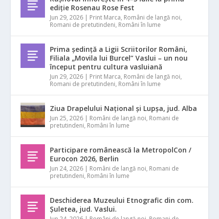
ediție Rosenau Rose Fest
Jun 29, 2026
|
Print Marca
,
Români de langă noi
,
Romani de pretutindeni
,
Români în lume
Prima ședință a Ligii Scriitorilor Români,
Filiala „Movila lui Burcel” Vaslui – un nou
început pentru cultura vasluiană
Jun 29, 2026
|
Print Marca
,
Români de langă noi
,
Romani de pretutindeni
,
Români în lume
Ziua Drapelului Național și Lupșa, jud. Alba
Jun 25, 2026
|
Români de langă noi
,
Romani de
pretutindeni
,
Români în lume
Participare românească la MetropolCon /
Eurocon 2026, Berlin
Jun 24, 2026
|
Români de langă noi
,
Romani de
pretutindeni
,
Români în lume
Deschiderea Muzeului Etnografic din com.
Șuletea, jud. Vaslui.
Jun 24, 2026
|
Români de langă noi
,
Romani de