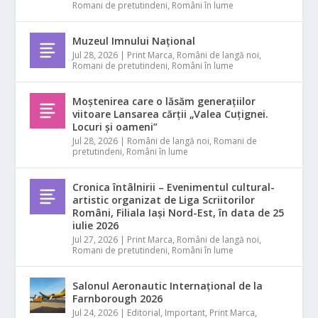
Romani de pretutindeni
,
Români în lume
Muzeul Imnului Național
Jul 28, 2026
|
Print Marca
,
Români de langă noi
,
Romani de pretutindeni
,
Români în lume
Moștenirea care o lăsăm generațiilor
viitoare Lansarea cărții „Valea Cuțignei.
Locuri și oameni”
Jul 28, 2026
|
Români de langă noi
,
Romani de
pretutindeni
,
Români în lume
Cronica întâlnirii – Evenimentul cultural-
artistic organizat de Liga Scriitorilor
Români, Filiala Iași Nord-Est, în data de 25
iulie 2026
Jul 27, 2026
|
Print Marca
,
Români de langă noi
,
Romani de pretutindeni
,
Români în lume
Salonul Aeronautic Internațional de la
Farnborough 2026
Jul 24, 2026
|
Editorial
,
Important
,
Print Marca
,