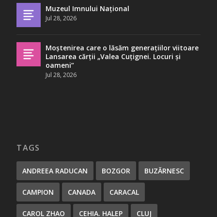
Muzeul Imnului Național
Jul 28, 2026
Moștenirea care o lăsăm generațiilor viitoare
Lansarea cărții „Valea Cuțignei. Locuri și
oameni”
Jul 28, 2026
TAGS
ANDREEA RADUCAN
BOZGOR
BUZĂRNESC
CAMPION
CANADA
CARACAL
CAROL ZHAO
CEHIA. HALEP
CLUJ