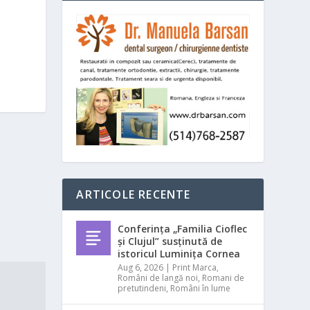
ARTICOLE RECENTE
Conferința „Familia Cioflec
și Clujul” susținută de
istoricul Luminița Cornea
Aug 6, 2026
|
Print Marca
,
Români de langă noi
,
Romani de
pretutindeni
,
Români în lume