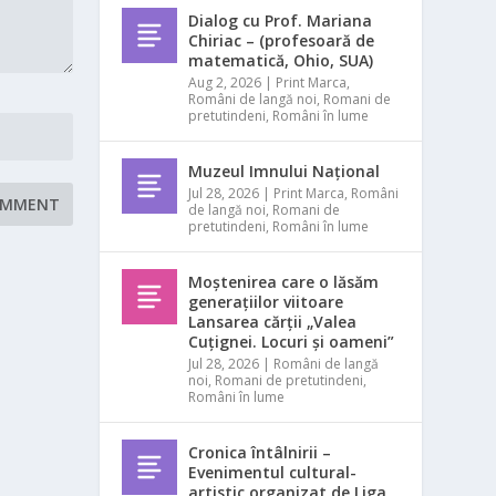
Dialog cu Prof. Mariana
Chiriac – (profesoară de
matematică, Ohio, SUA)
Aug 2, 2026
|
Print Marca
,
Români de langă noi
,
Romani de
pretutindeni
,
Români în lume
Muzeul Imnului Național
Jul 28, 2026
|
Print Marca
,
Români
de langă noi
,
Romani de
pretutindeni
,
Români în lume
Moștenirea care o lăsăm
generațiilor viitoare
Lansarea cărții „Valea
Cuțignei. Locuri și oameni”
Jul 28, 2026
|
Români de langă
noi
,
Romani de pretutindeni
,
Români în lume
Cronica întâlnirii –
Evenimentul cultural-
artistic organizat de Liga