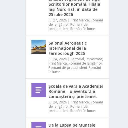
Scriitorilor Români, Filiala
Iași Nord-Est, în data de
25 iulie 2026
Jul 27, 2026
|
Print Marca
,
Români
de langă noi
,
Romani de
pretutindeni
,
Români în lume
Salonul Aeronautic
Internațional de la
Farnborough 2026
Jul 24, 2026
|
Editorial
,
Important
,
Print Marca
,
Români de langă noi
,
Romani de pretutindeni
,
Români
în lume
Școala de vară a Academiei
Române – o aventură a
cunoașterii și prieteniei.
Jul 24, 2026
|
Print Marca
,
Români
de langă noi
,
Romani de
pretutindeni
,
Români în lume
De la Lupșa pe Muntele