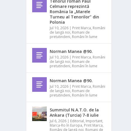
Tenorul român Paul
Celmare reprezintă
România la „Marele
Turneu al Tenorilor” din
Polonia
Jul 10, 2026
|
Print Marca
,
Români
de langă noi
,
Romani de
pretutindeni
,
Români în lume
Norman Manea @90.
Jul 10, 2026
|
Print Marca
,
Români
de langă noi
,
Romani de
pretutindeni
,
Români în lume
Norman Manea @90.
Jul 10, 2026
|
Print Marca
,
Români
de langă noi
,
Romani de
pretutindeni
,
Români în lume
Summitul N.A.T.O. de la
Ankara (Turcia) 7-8 iulie
Jul 6, 2026
|
Editorial
,
Important
,
Marca-Ro în Europa
,
Print Marca
,
Români de langă noi
,
Romani de