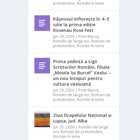
pretutindeni
,
Români în lume
Râșnovul înflorește în 4–5
iulie la prima ediție
Rosenau Rose Fest
Jun 29, 2026
|
Print Marca
,
Români de langă noi
,
Romani de
pretutindeni
,
Români în lume
Prima ședință a Ligii
Scriitorilor Români, Filiala
„Movila lui Burcel” Vaslui –
un nou început pentru
cultura vasluiană
Jun 29, 2026
|
Print Marca
,
Români de langă noi
,
Romani de
pretutindeni
,
Români în lume
Ziua Drapelului Național și
Lupșa, jud. Alba
Jun 25, 2026
|
Români de langă
noi
,
Romani de pretutindeni
,
Români în lume