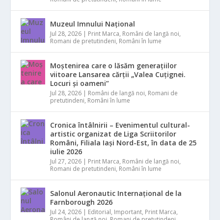
Muzeul Imnului Național
Jul 28, 2026
|
Print Marca
,
Români de langă noi
,
Romani de pretutindeni
,
Români în lume
Moștenirea care o lăsăm generațiilor
viitoare Lansarea cărții „Valea Cuțignei.
Locuri și oameni”
Jul 28, 2026
|
Români de langă noi
,
Romani de
pretutindeni
,
Români în lume
Cronica întâlnirii – Evenimentul cultural-
artistic organizat de Liga Scriitorilor
Români, Filiala Iași Nord-Est, în data de 25
iulie 2026
Jul 27, 2026
|
Print Marca
,
Români de langă noi
,
Romani de pretutindeni
,
Români în lume
Salonul Aeronautic Internațional de la
Farnborough 2026
Jul 24, 2026
|
Editorial
,
Important
,
Print Marca
,
Români de langă noi
,
Romani de pretutindeni
,