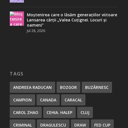
Moștenirea care o lăsăm generațiilor viitoare
Lansarea cărții „Valea Cuțignei. Locuri și
oameni”
Jul 28, 2026
TAGS
ANDREEA RADUCAN
BOZGOR
BUZĂRNESC
CAMPION
CANADA
CARACAL
CAROL ZHAO
CEHIA. HALEP
CLUJ
CRIMINAL
DRAGULESCU
DRAW
FED CUP