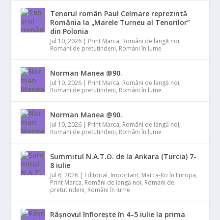
Tenorul român Paul Celmare reprezintă
România la „Marele Turneu al Tenorilor”
din Polonia
Jul 10, 2026
|
Print Marca
,
Români de langă noi
,
Romani de pretutindeni
,
Români în lume
Norman Manea @90.
Jul 10, 2026
|
Print Marca
,
Români de langă noi
,
Romani de pretutindeni
,
Români în lume
Norman Manea @90.
Jul 10, 2026
|
Print Marca
,
Români de langă noi
,
Romani de pretutindeni
,
Români în lume
Summitul N.A.T.O. de la Ankara (Turcia) 7-
8 iulie
Jul 6, 2026
|
Editorial
,
Important
,
Marca-Ro în Europa
,
Print Marca
,
Români de langă noi
,
Romani de
pretutindeni
,
Români în lume
Râșnovul înflorește în 4–5 iulie la prima