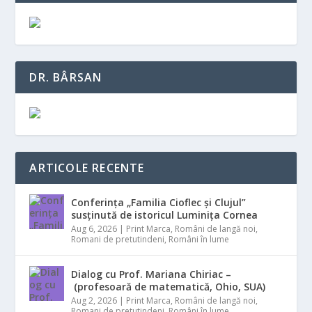
DR. BÂRSAN
ARTICOLE RECENTE
Conferința „Familia Cioflec și Clujul”
susținută de istoricul Luminița Cornea
Aug 6, 2026
|
Print Marca
,
Români de langă noi
,
Romani de pretutindeni
,
Români în lume
Dialog cu Prof. Mariana Chiriac –
(profesoară de matematică, Ohio, SUA)
Aug 2, 2026
|
Print Marca
,
Români de langă noi
,
Romani de pretutindeni
,
Români în lume