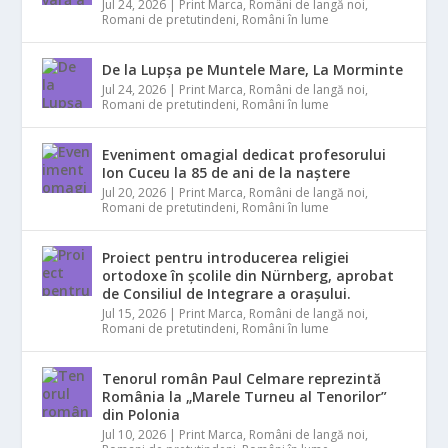
Jul 24, 2026
|
Print Marca
,
Români de langă noi
,
Romani de pretutindeni
,
Români în lume
De la Lupșa pe Muntele Mare, La Morminte
Jul 24, 2026
|
Print Marca
,
Români de langă noi
,
Romani de pretutindeni
,
Români în lume
Eveniment omagial dedicat profesorului
Ion Cuceu la 85 de ani de la naștere
Jul 20, 2026
|
Print Marca
,
Români de langă noi
,
Romani de pretutindeni
,
Români în lume
Proiect pentru introducerea religiei
ortodoxe în școlile din Nürnberg, aprobat
de Consiliul de Integrare a orașului.
Jul 15, 2026
|
Print Marca
,
Români de langă noi
,
Romani de pretutindeni
,
Români în lume
Tenorul român Paul Celmare reprezintă
România la „Marele Turneu al Tenorilor”
din Polonia
Jul 10, 2026
|
Print Marca
,
Români de langă noi
,