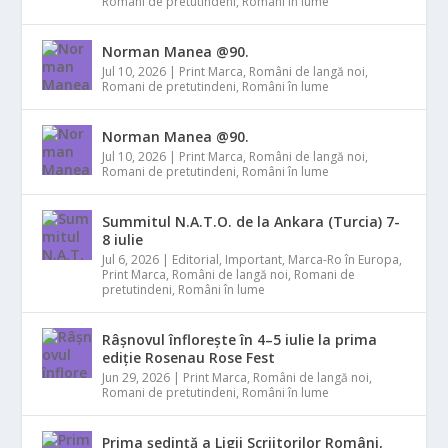
Romani de pretutindeni
,
Români în lume
Norman Manea @90.
Jul 10, 2026
|
Print Marca
,
Români de langă noi
,
Romani de pretutindeni
,
Români în lume
Norman Manea @90.
Jul 10, 2026
|
Print Marca
,
Români de langă noi
,
Romani de pretutindeni
,
Români în lume
Summitul N.A.T.O. de la Ankara (Turcia) 7-
8 iulie
Jul 6, 2026
|
Editorial
,
Important
,
Marca-Ro în Europa
,
Print Marca
,
Români de langă noi
,
Romani de
pretutindeni
,
Români în lume
Râșnovul înflorește în 4–5 iulie la prima
ediție Rosenau Rose Fest
Jun 29, 2026
|
Print Marca
,
Români de langă noi
,
Romani de pretutindeni
,
Români în lume
Prima ședință a Ligii Scriitorilor Români,