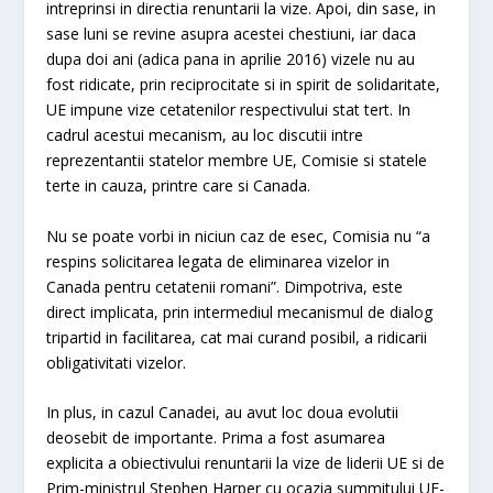
intreprinsi in directia renuntarii la vize. Apoi, din sase, in
sase luni se revine asupra acestei chestiuni, iar daca
dupa doi ani (adica pana in aprilie 2016) vizele nu au
fost ridicate, prin reciprocitate si in spirit de solidaritate,
UE impune vize cetatenilor respectivului stat tert. In
cadrul acestui mecanism, au loc discutii intre
reprezentantii statelor membre UE, Comisie si statele
terte in cauza, printre care si Canada.
Nu se poate vorbi in niciun caz de esec, Comisia nu “a
respins solicitarea legata de eliminarea vizelor in
Canada pentru cetatenii romani”. Dimpotriva, este
direct implicata, prin intermediul mecanismul de dialog
tripartid in facilitarea, cat mai curand posibil, a ridicarii
obligativitati vizelor.
In plus, in cazul Canadei, au avut loc doua evolutii
deosebit de importante. Prima a fost asumarea
explicita a obiectivului renuntarii la vize de liderii UE si de
Prim-ministrul Stephen Harper cu ocazia summitului UE-