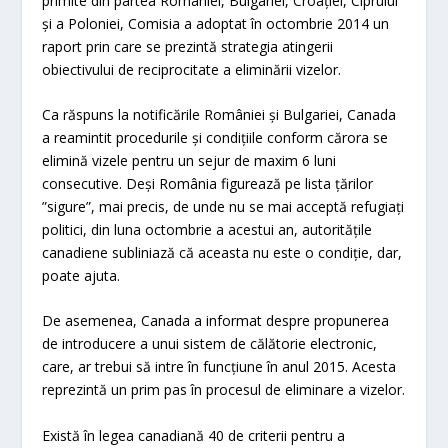
primite din partea României, Bulgariei, Croației, Ciprului
și a Poloniei, Comisia a adoptat în octombrie 2014 un
raport prin care se prezintă strategia atingerii
obiectivului de reciprocitate a eliminării vizelor.
Ca răspuns la notificările României și Bulgariei, Canada
a reamintit procedurile și condițiile conform cărora se
elimină vizele pentru un sejur de maxim 6 luni
consecutive. Deși România figurează pe lista țărilor
”sigure”, mai precis, de unde nu se mai acceptă refugiați
politici, din luna octombrie a acestui an, autoritățile
canadiene subliniază că aceasta nu este o condiție, dar,
poate ajuta.
De asemenea, Canada a informat despre propunerea
de introducere a unui sistem de călătorie electronic,
care, ar trebui să intre în funcțiune în anul 2015. Acesta
reprezintă un prim pas în procesul de eliminare a vizelor.
Există în legea canadiană 40 de criterii pentru a