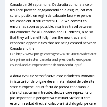
Canada din 26 septembrie. Declaratia comuna a celor
trei lideri prevede angajamentul de a asigura, cat mai
curand posibil, un regim de calatorie fara vize pentru
toti canadienii si toti cetatenii UE (“ We commit to
ensure, as soon as possible, visa-free travel between
our countries for all Canadian and EU citizens, also so
that they will benefit fully from the new trade and
economic opportunities that are being created between
Canada and the
EU”.
http://www.pm.gc.ca/eng/news/2014/09/26/declarat
ion-prime-minister-canada-and-presidents-european-
council-and-european#sthash.o8mZcRhE.dpuf
)
A doua evolutie semnificativa este includerea Romaniei
in lista tarilor de origine desemnate, alaturi de celelalte
state europene, anunt facut de partea canadiana la
sfarsitul saptamanii trecute, decizie care reprezinta un
pas important in perspectiva eliminarii vizelor si care
este un rezultat direct al colaborarii si dialogului pe care