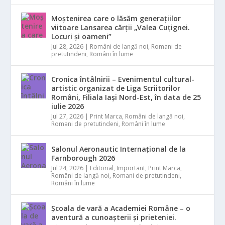
Moștenirea care o lăsăm generațiilor
viitoare Lansarea cărții „Valea Cuțignei.
Locuri și oameni”
Jul 28, 2026
|
Români de langă noi
,
Romani de
pretutindeni
,
Români în lume
Cronica întâlnirii – Evenimentul cultural-
artistic organizat de Liga Scriitorilor
Români, Filiala Iași Nord-Est, în data de 25
iulie 2026
Jul 27, 2026
|
Print Marca
,
Români de langă noi
,
Romani de pretutindeni
,
Români în lume
Salonul Aeronautic Internațional de la
Farnborough 2026
Jul 24, 2026
|
Editorial
,
Important
,
Print Marca
,
Români de langă noi
,
Romani de pretutindeni
,
Români în lume
Școala de vară a Academiei Române – o
aventură a cunoașterii și prieteniei.