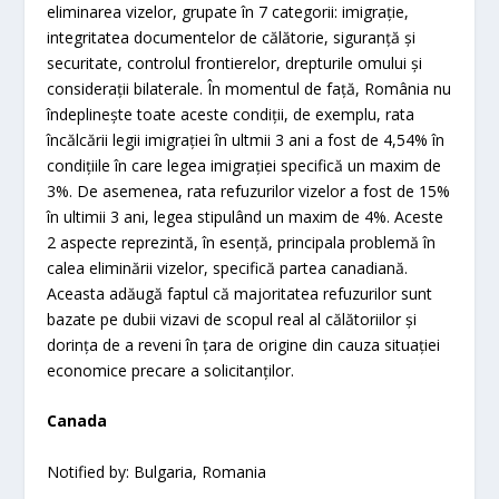
eliminarea vizelor, grupate în 7 categorii: imigrație,
integritatea documentelor de călătorie, siguranță și
securitate, controlul frontierelor, drepturile omului și
considerații bilaterale. În momentul de față, România nu
îndeplinește toate aceste condiții, de exemplu, rata
încălcării legii imigrației în ultmii 3 ani a fost de 4,54% în
condițiile în care legea imigrației specifică un maxim de
3%. De asemenea, rata refuzurilor vizelor a fost de 15%
în ultimii 3 ani, legea stipulând un maxim de 4%. Aceste
2 aspecte reprezintă, în esență, principala problemă în
calea eliminării vizelor, specifică partea canadiană.
Aceasta adăugă faptul că majoritatea refuzurilor sunt
bazate pe dubii vizavi de scopul real al călătoriilor și
dorința de a reveni în țara de origine din cauza situației
economice precare a solicitanților.
Canada
Notified by: Bulgaria, Romania