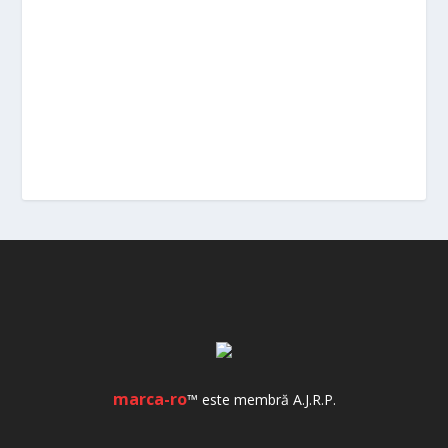
marca-ro
™ este membră A.J.R.P.