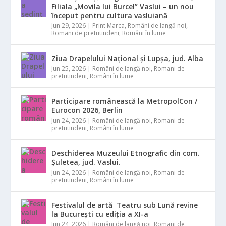
Filiala „Movila lui Burcel” Vaslui – un nou
început pentru cultura vasluiană
Jun 29, 2026
|
Print Marca
,
Români de langă noi
,
Romani de pretutindeni
,
Români în lume
Ziua Drapelului Național și Lupșa, jud. Alba
Jun 25, 2026
|
Români de langă noi
,
Romani de
pretutindeni
,
Români în lume
Participare românească la MetropolCon /
Eurocon 2026, Berlin
Jun 24, 2026
|
Români de langă noi
,
Romani de
pretutindeni
,
Români în lume
Deschiderea Muzeului Etnografic din com.
Șuletea, jud. Vaslui.
Jun 24, 2026
|
Români de langă noi
,
Romani de
pretutindeni
,
Români în lume
Festivalul de artă Teatru sub Lună revine
la București cu ediția a XI-a
Jun 24, 2026
|
Români de langă noi
,
Romani de