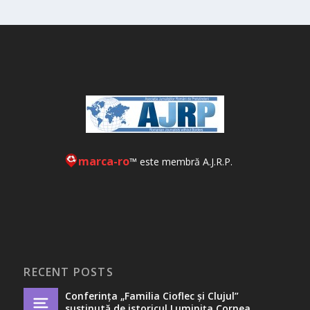
marca-ro
™ este membră A.J.R.P.
RECENT POSTS
Conferința „Familia Cioflec și Clujul”
susținută de istoricul Luminița Cornea