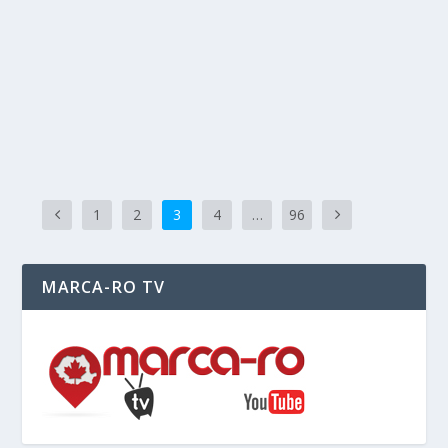
colaborare cu Primăria Saint-Gilles și Clubul de
gimnastică artistică feminină L’Ancienne de Saint-Gilles
(ASG), organizează expoziția de bandă desenată „Nadia
Comăneci – o...
READ MORE
1
2
3
4
…
96
MARCA-RO TV