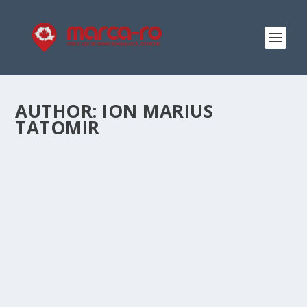
AUTHOR:
ION MARIUS
TATOMIR
EXPOZITIE HABENT SUA FATA LIBELLI.
CĂRŢI RARE DIN VECHEA BIBLIOTECĂ A
SEMINARULUI CENTRAL DIN BUCUREŞTI
Posted by
Ion Marius Tatomir
|
Jun 18, 2026
|
Români de langă
noi
,
Romani de pretutindeni
,
Români în lume
|
Joi, 18 iunie 2026, la Biblioteca Academiei Române, sala
“Th. Pallady”, a avut loc vernisajul expoziției Habent sua
fata libelli. Cărţi rare din vechea bibliotecă a Seminarului
Central din Bucureşti păstrate în colecţiile...