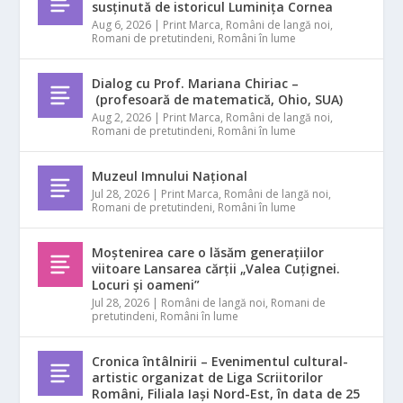
susținută de istoricul Luminița Cornea
Aug 6, 2026
|
Print Marca
,
Români de langă noi
,
Romani de pretutindeni
,
Români în lume
Dialog cu Prof. Mariana Chiriac –
(profesoară de matematică, Ohio, SUA)
Aug 2, 2026
|
Print Marca
,
Români de langă noi
,
Romani de pretutindeni
,
Români în lume
Muzeul Imnului Național
Jul 28, 2026
|
Print Marca
,
Români de langă noi
,
Romani de pretutindeni
,
Români în lume
Moștenirea care o lăsăm generațiilor
viitoare Lansarea cărții „Valea Cuțignei.
Locuri și oameni”
Jul 28, 2026
|
Români de langă noi
,
Romani de
pretutindeni
,
Români în lume
Cronica întâlnirii – Evenimentul cultural-
artistic organizat de Liga Scriitorilor
Români, Filiala Iași Nord-Est, în data de 25