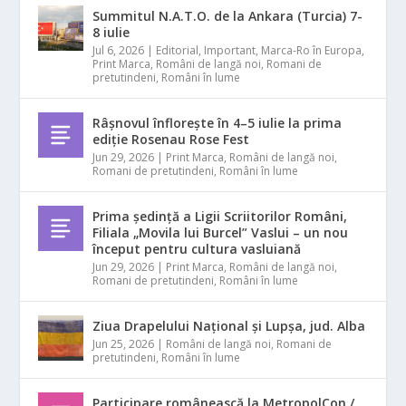
Summitul N.A.T.O. de la Ankara (Turcia) 7-
8 iulie
Jul 6, 2026
|
Editorial
,
Important
,
Marca-Ro în Europa
,
Print Marca
,
Români de langă noi
,
Romani de
pretutindeni
,
Români în lume
Râșnovul înflorește în 4–5 iulie la prima
ediție Rosenau Rose Fest
Jun 29, 2026
|
Print Marca
,
Români de langă noi
,
Romani de pretutindeni
,
Români în lume
Prima ședință a Ligii Scriitorilor Români,
Filiala „Movila lui Burcel” Vaslui – un nou
început pentru cultura vasluiană
Jun 29, 2026
|
Print Marca
,
Români de langă noi
,
Romani de pretutindeni
,
Români în lume
Ziua Drapelului Național și Lupșa, jud. Alba
Jun 25, 2026
|
Români de langă noi
,
Romani de
pretutindeni
,
Români în lume
Participare românească la MetropolCon /