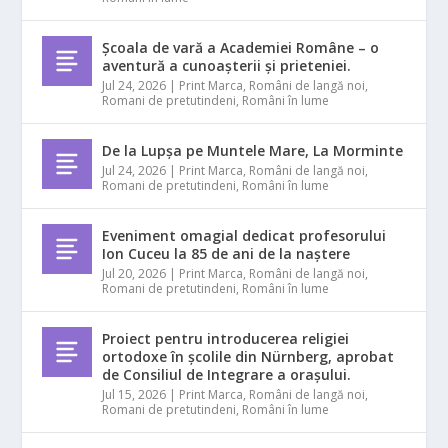
Școala de vară a Academiei Române – o
aventură a cunoașterii și prieteniei.
Jul 24, 2026
|
Print Marca
,
Români de langă noi
,
Romani de pretutindeni
,
Români în lume
De la Lupșa pe Muntele Mare, La Morminte
Jul 24, 2026
|
Print Marca
,
Români de langă noi
,
Romani de pretutindeni
,
Români în lume
Eveniment omagial dedicat profesorului
Ion Cuceu la 85 de ani de la naștere
Jul 20, 2026
|
Print Marca
,
Români de langă noi
,
Romani de pretutindeni
,
Români în lume
Proiect pentru introducerea religiei
ortodoxe în școlile din Nürnberg, aprobat
de Consiliul de Integrare a orașului.
Jul 15, 2026
|
Print Marca
,
Români de langă noi
,
Romani de pretutindeni
,
Români în lume