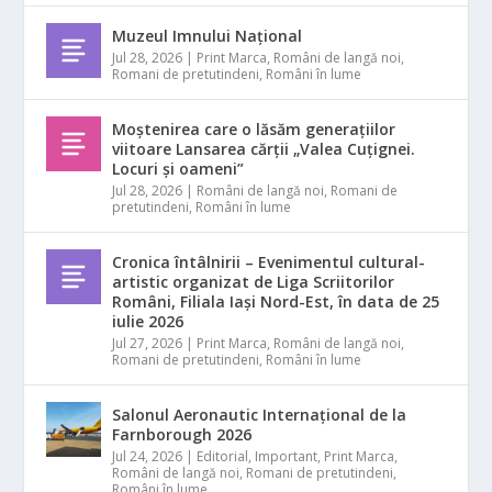
Muzeul Imnului Național
Jul 28, 2026
|
Print Marca
,
Români de langă noi
,
Romani de pretutindeni
,
Români în lume
Moștenirea care o lăsăm generațiilor
viitoare Lansarea cărții „Valea Cuțignei.
Locuri și oameni”
Jul 28, 2026
|
Români de langă noi
,
Romani de
pretutindeni
,
Români în lume
Cronica întâlnirii – Evenimentul cultural-
artistic organizat de Liga Scriitorilor
Români, Filiala Iași Nord-Est, în data de 25
iulie 2026
Jul 27, 2026
|
Print Marca
,
Români de langă noi
,
Romani de pretutindeni
,
Români în lume
Salonul Aeronautic Internațional de la
Farnborough 2026
Jul 24, 2026
|
Editorial
,
Important
,
Print Marca
,
Români de langă noi
,
Romani de pretutindeni
,
Români în lume