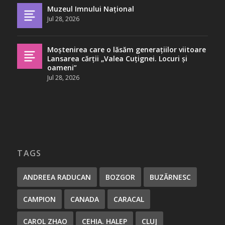
Muzeul Imnului Național
Jul 28, 2026
Moștenirea care o lăsăm generațiilor viitoare
Lansarea cărții „Valea Cuțignei. Locuri și
oameni”
Jul 28, 2026
TAGS
ANDREEA RADUCAN
BOZGOR
BUZĂRNESC
CAMPION
CANADA
CARACAL
CAROL ZHAO
CEHIA. HALEP
CLUJ