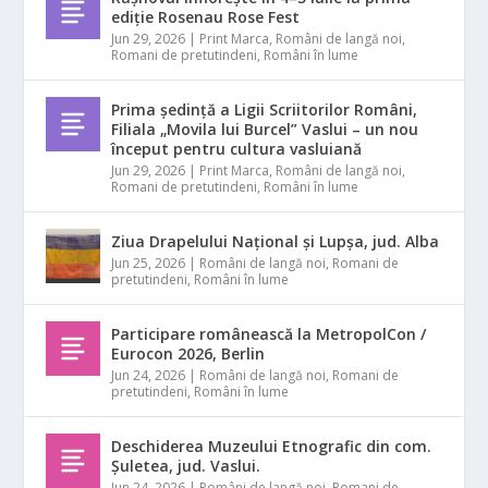
ediție Rosenau Rose Fest
Jun 29, 2026
|
Print Marca
,
Români de langă noi
,
Romani de pretutindeni
,
Români în lume
Prima ședință a Ligii Scriitorilor Români,
Filiala „Movila lui Burcel” Vaslui – un nou
început pentru cultura vasluiană
Jun 29, 2026
|
Print Marca
,
Români de langă noi
,
Romani de pretutindeni
,
Români în lume
Ziua Drapelului Național și Lupșa, jud. Alba
Jun 25, 2026
|
Români de langă noi
,
Romani de
pretutindeni
,
Români în lume
Participare românească la MetropolCon /
Eurocon 2026, Berlin
Jun 24, 2026
|
Români de langă noi
,
Romani de
pretutindeni
,
Români în lume
Deschiderea Muzeului Etnografic din com.
Șuletea, jud. Vaslui.
Jun 24, 2026
|
Români de langă noi
,
Romani de