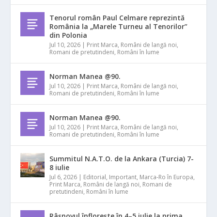
Tenorul român Paul Celmare reprezintă
România la „Marele Turneu al Tenorilor”
din Polonia
Jul 10, 2026
|
Print Marca
,
Români de langă noi
,
Romani de pretutindeni
,
Români în lume
Norman Manea @90.
Jul 10, 2026
|
Print Marca
,
Români de langă noi
,
Romani de pretutindeni
,
Români în lume
Norman Manea @90.
Jul 10, 2026
|
Print Marca
,
Români de langă noi
,
Romani de pretutindeni
,
Români în lume
Summitul N.A.T.O. de la Ankara (Turcia) 7-
8 iulie
Jul 6, 2026
|
Editorial
,
Important
,
Marca-Ro în Europa
,
Print Marca
,
Români de langă noi
,
Romani de
pretutindeni
,
Români în lume
Râșnovul înflorește în 4–5 iulie la prima