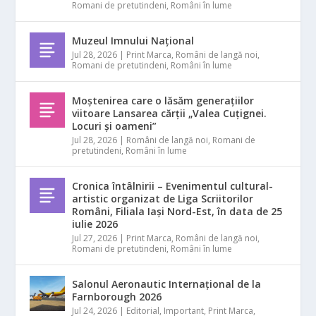
Romani de pretutindeni
,
Români în lume
Muzeul Imnului Național
Jul 28, 2026
|
Print Marca
,
Români de langă noi
,
Romani de pretutindeni
,
Români în lume
Moștenirea care o lăsăm generațiilor
viitoare Lansarea cărții „Valea Cuțignei.
Locuri și oameni”
Jul 28, 2026
|
Români de langă noi
,
Romani de
pretutindeni
,
Români în lume
Cronica întâlnirii – Evenimentul cultural-
artistic organizat de Liga Scriitorilor
Români, Filiala Iași Nord-Est, în data de 25
iulie 2026
Jul 27, 2026
|
Print Marca
,
Români de langă noi
,
Romani de pretutindeni
,
Români în lume
Salonul Aeronautic Internațional de la
Farnborough 2026
Jul 24, 2026
|
Editorial
,
Important
,
Print Marca
,