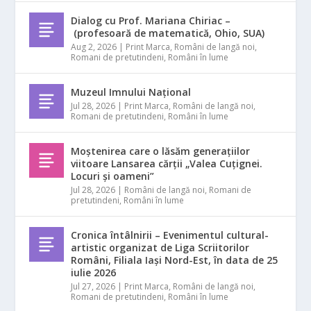
Dialog cu Prof. Mariana Chiriac –
(profesoară de matematică, Ohio, SUA)
Aug 2, 2026
|
Print Marca
,
Români de langă noi
,
Romani de pretutindeni
,
Români în lume
Muzeul Imnului Național
Jul 28, 2026
|
Print Marca
,
Români de langă noi
,
Romani de pretutindeni
,
Români în lume
Moștenirea care o lăsăm generațiilor
viitoare Lansarea cărții „Valea Cuțignei.
Locuri și oameni”
Jul 28, 2026
|
Români de langă noi
,
Romani de
pretutindeni
,
Români în lume
Cronica întâlnirii – Evenimentul cultural-
artistic organizat de Liga Scriitorilor
Români, Filiala Iași Nord-Est, în data de 25
iulie 2026
Jul 27, 2026
|
Print Marca
,
Români de langă noi
,
Romani de pretutindeni
,
Români în lume