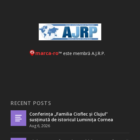
marca-ro
™ este membră A.J.R.P.
RECENT POSTS
Conferința „Familia Cioflec și Clujul”
susținută de istoricul Luminița Cornea
Aug 6, 2026