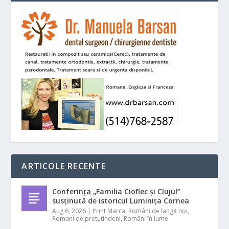
ARTICOLE RECENTE
Conferința „Familia Cioflec și Clujul”
susținută de istoricul Luminița Cornea
Aug 6, 2026
|
Print Marca
,
Români de langă noi
,
Romani de pretutindeni
,
Români în lume