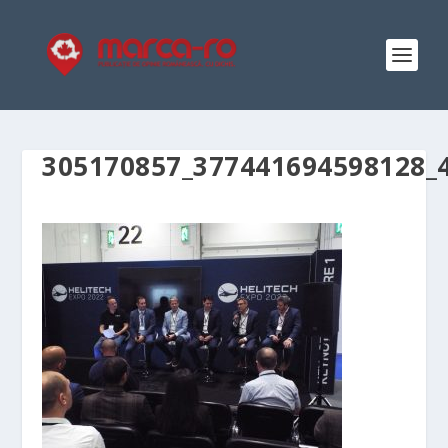
305170857_377441694598128_