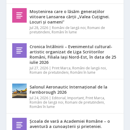
Moștenirea care o lăsăm generațiilor
viitoare Lansarea cărții „Valea Cuțignei.
Locuri și oameni”
Jul 28, 2026
|
Români de langă noi
,
Romani de
pretutindeni
,
Români în lume
Cronica întâlnirii – Evenimentul cultural-
artistic organizat de Liga Scriitorilor
Români, Filiala Iași Nord-Est, în data de 25
iulie 2026
Jul 27, 2026
|
Print Marca
,
Români de langă noi
,
Romani de pretutindeni
,
Români în lume
Salonul Aeronautic Internațional de la
Farnborough 2026
Jul 24, 2026
|
Editorial
,
Important
,
Print Marca
,
Români de langă noi
,
Romani de pretutindeni
,
Români în lume
Școala de vară a Academiei Române – o
aventură a cunoașterii și prieteniei.