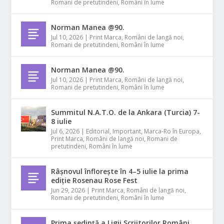
Romani de pretutindeni
,
Români în lume
Norman Manea @90.
Jul 10, 2026
|
Print Marca
,
Români de langă noi
,
Romani de pretutindeni
,
Români în lume
Norman Manea @90.
Jul 10, 2026
|
Print Marca
,
Români de langă noi
,
Romani de pretutindeni
,
Români în lume
Summitul N.A.T.O. de la Ankara (Turcia) 7-
8 iulie
Jul 6, 2026
|
Editorial
,
Important
,
Marca-Ro în Europa
,
Print Marca
,
Români de langă noi
,
Romani de
pretutindeni
,
Români în lume
Râșnovul înflorește în 4–5 iulie la prima
ediție Rosenau Rose Fest
Jun 29, 2026
|
Print Marca
,
Români de langă noi
,
Romani de pretutindeni
,
Români în lume
Prima ședință a Ligii Scriitorilor Români,