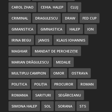
CAROL ZHAO
CEHIA. HALEP
CLUJ
CRIMINAL
DRAGULESCU
DRAW
FED CUP
GIMANSTICA
GIMNASTICA
HALEP
ION
IRINA BEGU
JANOS
KLAUS IOHANNIS
MAGHIAR
MANDAT DE PERCHEZIȚIE
MARIAN DRĂGULESCU
MEDALIE
MULTIPLU CAMPION
OMOR
OSTRAVA
POLITICA
POLIȚIA
PROCUROR
ROMAN
ROMANIA
SARITURI
SEGĂRCEANU
SIMONA HALEP
SOL
SORANA
STS