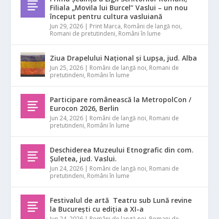
Filiala „Movila lui Burcel” Vaslui – un nou
început pentru cultura vasluiană
Jun 29, 2026
|
Print Marca
,
Români de langă noi
,
Romani de pretutindeni
,
Români în lume
Ziua Drapelului Național și Lupșa, jud. Alba
Jun 25, 2026
|
Români de langă noi
,
Romani de
pretutindeni
,
Români în lume
Participare românească la MetropolCon /
Eurocon 2026, Berlin
Jun 24, 2026
|
Români de langă noi
,
Romani de
pretutindeni
,
Români în lume
Deschiderea Muzeului Etnografic din com.
Șuletea, jud. Vaslui.
Jun 24, 2026
|
Români de langă noi
,
Romani de
pretutindeni
,
Români în lume
Festivalul de artă Teatru sub Lună revine
la București cu ediția a XI-a
Jun 24, 2026
|
Români de langă noi
,
Romani de