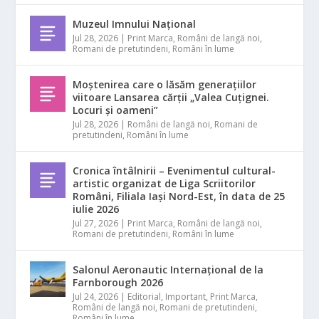
Muzeul Imnului Național
Jul 28, 2026
|
Print Marca
,
Români de langă noi
,
Romani de pretutindeni
,
Români în lume
Moștenirea care o lăsăm generațiilor
viitoare Lansarea cărții „Valea Cuțignei.
Locuri și oameni”
Jul 28, 2026
|
Români de langă noi
,
Romani de
pretutindeni
,
Români în lume
Cronica întâlnirii – Evenimentul cultural-
artistic organizat de Liga Scriitorilor
Români, Filiala Iași Nord-Est, în data de 25
iulie 2026
Jul 27, 2026
|
Print Marca
,
Români de langă noi
,
Romani de pretutindeni
,
Români în lume
Salonul Aeronautic Internațional de la
Farnborough 2026
Jul 24, 2026
|
Editorial
,
Important
,
Print Marca
,
Români de langă noi
,
Romani de pretutindeni
,
Români în lume