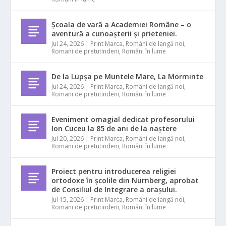
Școala de vară a Academiei Române – o
aventură a cunoașterii și prieteniei.
Jul 24, 2026
|
Print Marca
,
Români de langă noi
,
Romani de pretutindeni
,
Români în lume
De la Lupșa pe Muntele Mare, La Morminte
Jul 24, 2026
|
Print Marca
,
Români de langă noi
,
Romani de pretutindeni
,
Români în lume
Eveniment omagial dedicat profesorului
Ion Cuceu la 85 de ani de la naștere
Jul 20, 2026
|
Print Marca
,
Români de langă noi
,
Romani de pretutindeni
,
Români în lume
Proiect pentru introducerea religiei
ortodoxe în școlile din Nürnberg, aprobat
de Consiliul de Integrare a orașului.
Jul 15, 2026
|
Print Marca
,
Români de langă noi
,
Romani de pretutindeni
,
Români în lume